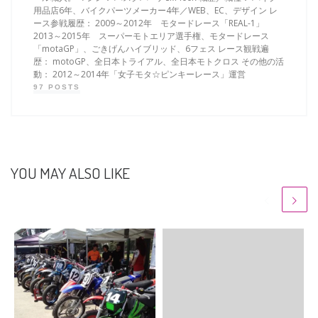
用品店6年、バイクパーツメーカー4年／WEB、EC、デザイン レ
ース参戦履歴： 2009～2012年 モタードレース「REAL-1」
2013～2015年 スーパーモトエリア選手権、モタードレース
「motaGP」、ごきげんハイブリッド、6フェス レース観戦遍
歴： motoGP、全日本トライアル、全日本モトクロス その他の活
動： 2012～2014年「女子モタ☆ピンキーレース」運営
97 POSTS
YOU MAY ALSO LIKE