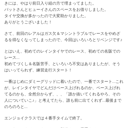
きには、やはり前日入り組の方で埋まってました。
バットさんとヒューイさんのスペースをお借りしました。
タイヤ交換が多かったので大変助かりました。
ありがとうございました！
さて、前回のレアルはガス欠＆マシントラブルでレースをやめざ
るを得なくなってしまったので、今回はいろいろとリベンジです♪
とはいえ、初めてのレインタイヤでのレース、初めての名阪での
レース…
初めてづくし＆名阪苦手、といろいろ不安はありましたが、そう
はいってられず、練習走行スタート！
一番はじめにダミーグリッドに着いたので、一番でスタート…これ
が、レインタイヤでどんだけペース上げれるのか、ペース上げれ
てるのかも、全然分からず、、、「誰か抜いてくれるやろ、その
人についていこ♪」と考えてたら、誰も前に出てくれず…最後まで
のろのろと…
エンジョイクラスでは４番手タイムで終了。