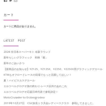
MotoCrusader さんのプロフィールを Facebook で表示
@MotoCrusader さんのプロフィールを Twitter で表示
motocrusader4 さんのプロフィールを Instagram で表示
カート
カートに商品がありません。
LATEST POST
2024 全日本スーパーモト 名阪ラウンド
新年らしいグラフィック 和柄「菊」
新年のごあいさつ
【新商品のお知らせ】YZ125、YZ125X、YZ250、YZ250X用グラフィックデカール
KTMもオフロードレースの現場でもっと活躍してほしい！
夏！ハイビスカスデカール
エルツベルグロデオ旅の終わり-レース以外のあれこれ
エルツベルグロデオ応援日本代表で参戦決定！
MotoCrusader to Erzbergrodeo
2019年10月27日 CGC奈良トラ大会レディースクラス 参戦してきました。