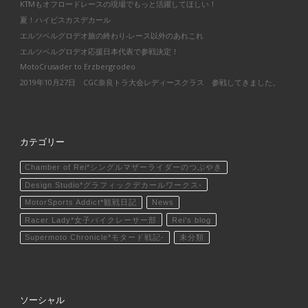
KTMもオフロードレースの現場でもっと活躍してほしい！
夏！ハイビスカスデカール
エルツベルグロデオ旅の終わり-レース以外のあれこれ
エルツベルグロデオ応援日本代表で参戦決定！
MotoCrusader to Erzbergrodeo
2019年10月27日 CGC奈良トラ大会レディースクラス 参戦してきました。
カテゴリー
Chamber of Rei*シングルマザーライダーのつぶやき
Design Studio*グラフィックデカールワークス-
MotorSports Addict*観戦日記
News
Racer Lady*女子バイクレーサー部
Rei's blog
Supermoto Chronicle*モタード戦記-
未分類
ソーシャル