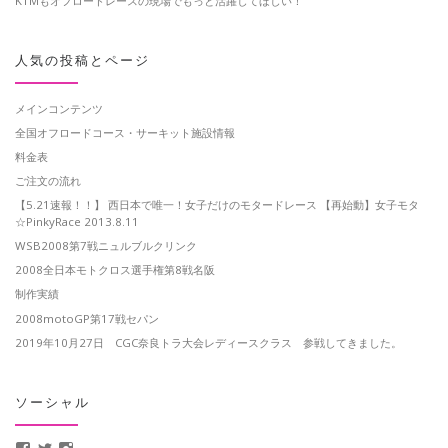
KTMもオフロードレースの現場でもっと活躍してほしい！
人気の投稿とページ
メインコンテンツ
全国オフロードコース・サーキット施設情報
料金表
ご注文の流れ
【5.21速報！！】 西日本で唯一！女子だけのモタードレース 【再始動】女子モタ
☆PinkyRace 2013.8.11
WSB2008第7戦ニュルブルクリンク
2008全日本モトクロス選手権第8戦名阪
制作実績
2008motoGP第17戦セパン
2019年10月27日 CGC奈良トラ大会レディースクラス 参戦してきました。
ソーシャル