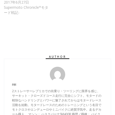
2017年6月27日
Supermoto Chronicle*モタ
ード戦記-
AUTHOR
rei
2ストレーサーレプリカでの街乗り・ツーリングに限界を感じ、
サーキット・クローズドコース走行に完全にシフト。モタードの
軽快なハンドリングとパワーに魅了されてからはモタードレース
活動を始動。モタードレースのためのトレーニングという名目で
モトクロスやエンデューロやミニバイクに絶賛浮気中。走るデカ
ール職人。 マシン： ハスクバーナSM400R 職歴／職種： バイク