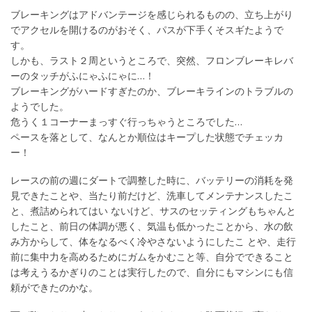
ブレーキングはアドバンテージを感じられるものの、立ち上がり
でアクセルを開けるのがおそく、パスが下手くそスギたようで
す。
しかも、ラスト２周というところで、突然、フロンブレーキレバ
ーのタッチがふにゃふにゃに…！
ブレーキングがハードすぎたのか、ブレーキラインのトラブルの
ようでした。
危うく１コーナーまっすぐ行っちゃうところでした…
ペースを落として、なんとか順位はキープした状態でチェッカ
ー！
レースの前の週にダートで調整した時に、バッテリーの消耗を発
見できたことや、当たり前だけど、洗車してメンテナンスしたこ
と、煮詰められてはい ないけど、サスのセッティングもちゃんと
したこと、前日の体調が悪く、気温も低かったことから、水の飲
み方からして、体をなるべく冷やさないようにしたこ とや、走行
前に集中力を高めるためにガムをかむこと等、自分でできること
は考えうるかぎりのことは実行したので、自分にもマシンにも信
頼ができたのかな。