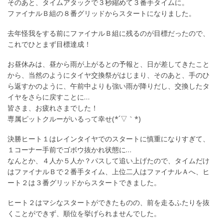
そのあと、タイムアタックで３秒縮めて３番手タイムに。
ファイナルＢ組の８番グリッドからスタートになりました。
去年怪我をする前にファイナルＢ組に残るのが目標だったので、
これでひとまず目標達成！
お昼休みは、昼から雨が上がるとの予報と、日が差してきたこと
から、当然のようにタイヤ交換祭がはじまり、そのあと、手のひ
ら返すかのように、午前中よりも強い雨が降りだし、交換したタ
イヤをさらに戻すことに…
皆さま、お疲れさまでした！
専属ピットクルーがいるって幸せ(*´▽｀*)
決勝ヒート１はレインタイヤでのスタートに慎重になりすぎて、
１コーナー手前でゴボウ抜かれ状態に…
なんとか、４人か５人か？パスして追い上げたので、タイムだけ
はファイナルＢで２番手タイム、上位二人はファイナルＡへ、ヒ
ート２は３番グリッドからスタートできました。
ヒート２はマシなスタートができたものの、前を走るふたりを抜
くことができず、順位を挙げられませんでした。