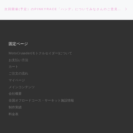
Ne
次回開催(予定）のPINKYRACE「ハンデ」についてみなさんのご意見をお伺いします！
固定ページ
MotoCrusader(モトクルセイダー)について
お支払い方法
カート
ご注文の流れ
マイページ
メインコンテンツ
会社概要
全国オフロードコース・サーキット施設情報
制作実績
料金表