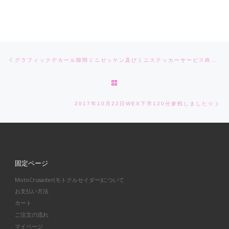
Post navigation
Previous post
グラフィックデカール隙間ミニゼッケン及びミニステッカーサービス終了のお知らせ
BACK TO POST LIST
Ne
2017年10月22日WEX下市120分参戦しました☆
固定ページ
MotoCrusader(モトクルセイダー)について
お支払い方法
カート
ご注文の流れ
マイページ