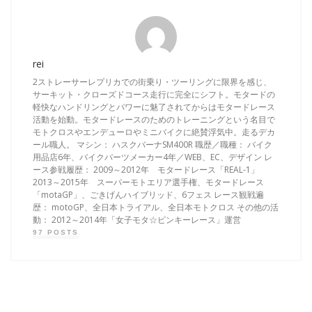
rei
2ストレーサーレプリカでの街乗り・ツーリングに限界を感じ、
サーキット・クローズドコース走行に完全にシフト。モタードの
軽快なハンドリングとパワーに魅了されてからはモタードレース
活動を始動。モタードレースのためのトレーニングという名目で
モトクロスやエンデューロやミニバイクに絶賛浮気中。走るデカ
ール職人。 マシン： ハスクバーナSM400R 職歴／職種： バイク
用品店6年、バイクパーツメーカー4年／WEB、EC、デザイン レ
ース参戦履歴： 2009～2012年 モタードレース「REAL-1」
2013～2015年 スーパーモトエリア選手権、モタードレース
「motaGP」、ごきげんハイブリッド、6フェス レース観戦遍
歴： motoGP、全日本トライアル、全日本モトクロス その他の活
動： 2012～2014年「女子モタ☆ピンキーレース」運営
97 POSTS