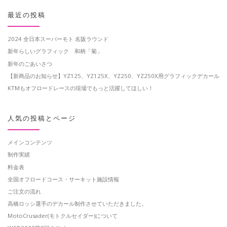
最近の投稿
2024 全日本スーパーモト 名阪ラウンド
新年らしいグラフィック 和柄「菊」
新年のごあいさつ
【新商品のお知らせ】YZ125、YZ125X、YZ250、YZ250X用グラフィックデカール
KTMもオフロードレースの現場でもっと活躍してほしい！
人気の投稿とページ
メインコンテンツ
制作実績
料金表
全国オフロードコース・サーキット施設情報
ご注文の流れ
高橋ロッシ選手のデカール制作させていただきました。
MotoCrusader(モトクルセイダー)について