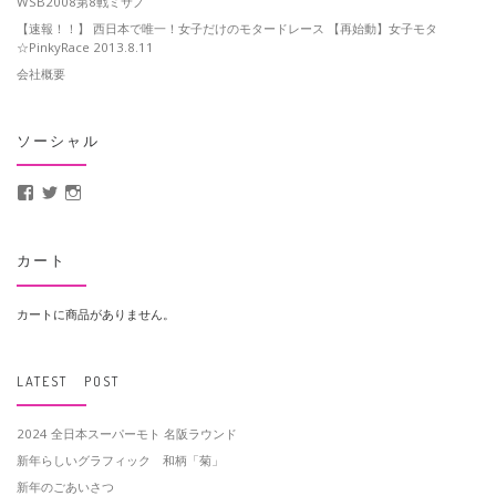
WSB2008第8戦ミサノ
【速報！！】 西日本で唯一！女子だけのモタードレース 【再始動】女子モタ
☆PinkyRace 2013.8.11
会社概要
ソーシャル
MotoCrusader さんのプロフィールを Facebook で表示
@MotoCrusader さんのプロフィールを Twitter で表示
motocrusader4 さんのプロフィールを Instagram で表示
カート
カートに商品がありません。
LATEST POST
2024 全日本スーパーモト 名阪ラウンド
新年らしいグラフィック 和柄「菊」
新年のごあいさつ