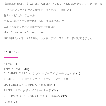
【新商品のお知らせ】YZ125、YZ125X、YZ250、YZ250X用グラフィックデカール
KTMもオフロードレースの現場でもっと活躍してほしい！
夏！ハイビスカスデカール
エルツベルグロデオ旅の終わり-レース以外のあれこれ
エルツベルグロデオ応援日本代表で参戦決定！
MotoCrusader to Erzbergrodeo
2019年10月27日 CGC奈良トラ大会レディースクラス 参戦してきました。
CATOGORY
NEWS
(15)
REI'S BLOG
(148)
CHAMBER OF REI*シングルマザーライダーのつぶやき
(1)
DESIGN STUDIO*グラフィックデカールワークス-
(39)
MOTORSPORTS ADDICT*観戦日記
(81)
RACER LADY*女子バイクレーサー部
(24)
SUPERMOTO CHRONICLE*モタード戦記-
(32)
未分類
(3)