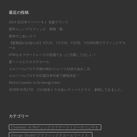
最近の投稿
2024 全日本スーパーモト 名阪ラウンド
新年らしいグラフィック 和柄「菊」
新年のごあいさつ
【新商品のお知らせ】YZ125、YZ125X、YZ250、YZ250X用グラフィックデカ
ール
KTMもオフロードレースの現場でもっと活躍してほしい！
夏！ハイビスカスデカール
エルツベルグロデオ旅の終わり-レース以外のあれこれ
エルツベルグロデオ応援日本代表で参戦決定！
MotoCrusader to Erzbergrodeo
2019年10月27日 CGC奈良トラ大会レディースクラス 参戦してきました。
カテゴリー
Chamber of Rei*シングルマザーライダーのつぶやき
Design Studio*グラフィックデカールワークス-