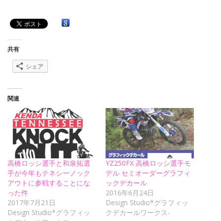
共有
シェア
関連
高橋ロッシ選手と和泉拓選
YZ250FX 高橋ロッシ選手モ
手が今年もテネシーノック
デル セミオーダーグラフィ
アウトに参戦することにな
ックデカール
った件
2016年6月24日
2017年7月21日
Design Studio*グラフィッ
Design Studio*グラフィッ
クデカールワークス-