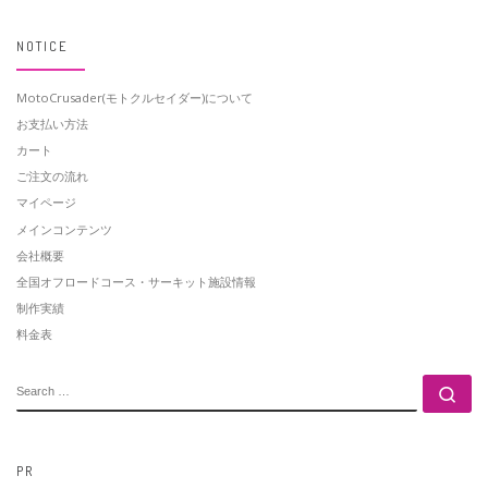
NOTICE
MotoCrusader(モトクルセイダー)について
お支払い方法
カート
ご注文の流れ
マイページ
メインコンテンツ
会社概要
全国オフロードコース・サーキット施設情報
制作実績
料金表
SEARCH
Se
PR