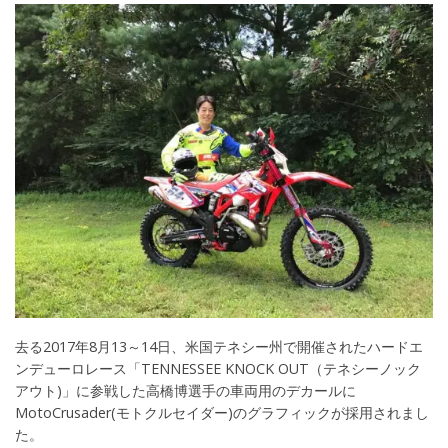
去る2017年8月13～14日、米国テネシー州で開催されたハードエ
ンデューロレース「TENNESSEE KNOCK OUT（テネシーノック
アウト)」に参戦した高橋博選手の車両用のデカールに
MotoCrusader(モトクルセイダー)のグラフィックが採用されまし
た。