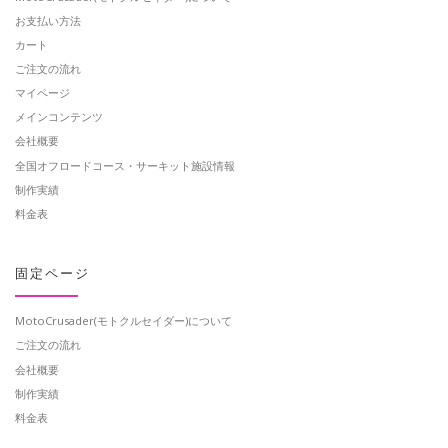
お支払い方法
カート
ご注文の流れ
マイページ
メインコンテンツ
会社概要
全国オフロードコース・サーキット施設情報
制作実績
料金表
固定ページ
MotoCrusader(モトクルセイダー)について
ご注文の流れ
会社概要
制作実績
料金表