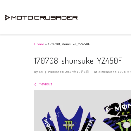
Skip to content
Home
»
170708_shunsuke_YZ450F
170708_shunsuke_YZ450F
by
rei
|
Published
2017年10月1日
-
at dimensions
1076 × 
Images navigation
Previous