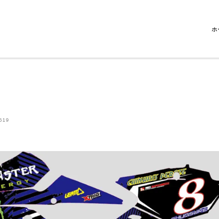
ホ
619