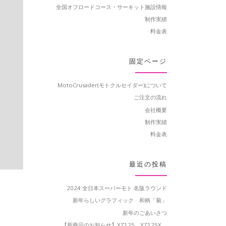
全国オフロードコース・サーキット施設情報
制作実績
料金表
固定ページ
MotoCrusader(モトクルセイダー)について
ご注文の流れ
会社概要
制作実績
料金表
最近の投稿
2024 全日本スーパーモト 名阪ラウンド
新年らしいグラフィック 和柄「菊」
新年のごあいさつ
【新商品のお知らせ】YZ125、YZ125X、