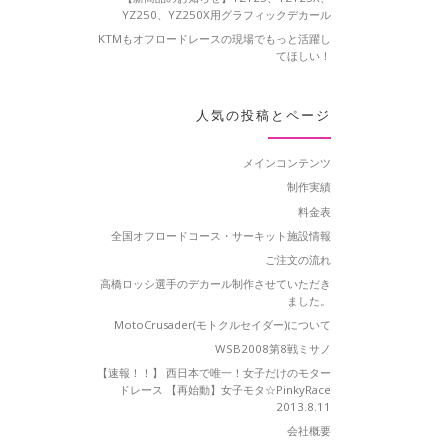
YZ250、YZ250X用グラフィックデカール
KTMもオフロードレースの現場でもっと活躍し
てほしい！
人気の投稿とページ
メインコンテンツ
制作実績
料金表
全国オフロードコース・サーキット施設情報
ご注文の流れ
高橋ロッシ選手のデカール制作させていただき
ました。
MotoCrusader(モトクルセイダー)について
WSB2008第8戦ミサノ
【速報！！】 西日本で唯一！女子だけのモター
ドレース 【再始動】女子モタ☆PinkyRace
2013.8.11
会社概要