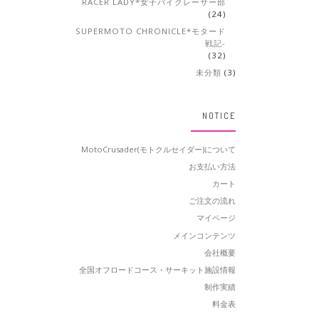
RACER LADY*女子バイクレーサー部
(24)
SUPERMOTO CHRONICLE*モタード
戦記-
(32)
未分類
(3)
NOTICE
MotoCrusader(モトクルセイダー)について
お支払い方法
カート
ご注文の流れ
マイページ
メインコンテンツ
会社概要
全国オフロードコース・サーキット施設情報
制作実績
料金表