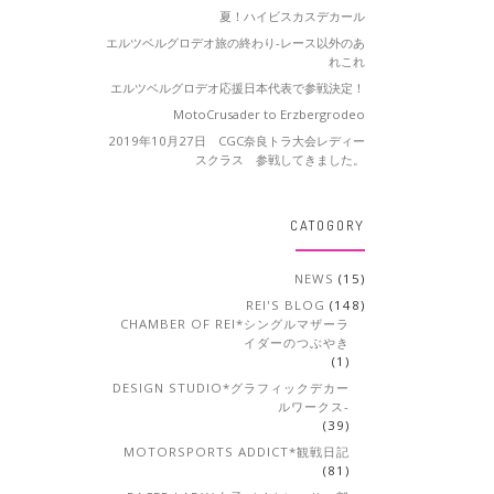
夏！ハイビスカスデカール
エルツベルグロデオ旅の終わり-レース以外のあ
れこれ
エルツベルグロデオ応援日本代表で参戦決定！
MotoCrusader to Erzbergrodeo
2019年10月27日 CGC奈良トラ大会レディー
スクラス 参戦してきました。
CATOGORY
NEWS
(15)
REI'S BLOG
(148)
CHAMBER OF REI*シングルマザーラ
イダーのつぶやき
(1)
DESIGN STUDIO*グラフィックデカー
ルワークス-
(39)
MOTORSPORTS ADDICT*観戦日記
(81)