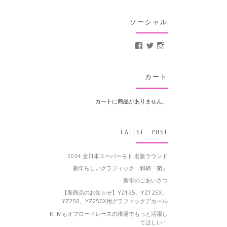
ソーシャル
MotoCrusader さんの
@MotoCrusader 
motocrusader
カート
カートに商品がありません。
LATEST POST
2024 全日本スーパーモト 名阪ラウンド
新年らしいグラフィック 和柄「菊」
新年のごあいさつ
【新商品のお知らせ】YZ125、YZ125X、
YZ250、YZ250X用グラフィックデカール
KTMもオフロードレースの現場でもっと活躍し
てほしい！