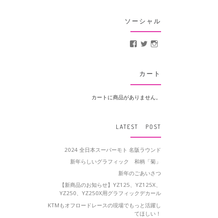
ソーシャル
MotoCrusader さんの
@MotoCrusader 
motocrusader
カート
カートに商品がありません。
LATEST POST
2024 全日本スーパーモト 名阪ラウンド
新年らしいグラフィック 和柄「菊」
新年のごあいさつ
【新商品のお知らせ】YZ125、YZ125X、
YZ250、YZ250X用グラフィックデカール
KTMもオフロードレースの現場でもっと活躍し
てほしい！