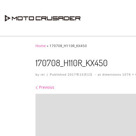
Skip to content
Home
»
170708_H110R_KX450
170708_H110R_KX450
by
rei
|
Published
2017年10月1日
-
at dimensions
1076 × 
Images navigation
Previous