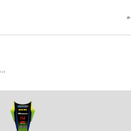
ホ
619