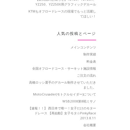
YZ250、YZ250X用グラフィックデカール
KTMもオフロードレースの現場でもっと活躍し
てほしい！
人気の投稿とページ
メインコンテンツ
制作実績
料金表
全国オフロードコース・サーキット施設情報
ご注文の流れ
高橋ロッシ選手のデカール制作させていただき
ました。
MotoCrusader(モトクルセイダー)について
WSB2008第8戦ミサノ
【速報！！】 西日本で唯一！女子だけのモター
ドレース 【再始動】女子モタ☆PinkyRace
2013.8.11
会社概要