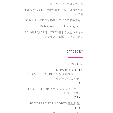
夏！ハイビスカスデカール
エルツベルグロデオ旅の終わり-レース以外のあ
れこれ
エルツベルグロデオ応援日本代表で参戦決定！
MotoCrusader to Erzbergrodeo
2019年10月27日 CGC奈良トラ大会レディー
スクラス 参戦してきました。
CATOGORY
NEWS
(15)
REI'S BLOG
(148)
CHAMBER OF REI*シングルマザーラ
イダーのつぶやき
(1)
DESIGN STUDIO*グラフィックデカー
ルワークス-
(39)
MOTORSPORTS ADDICT*観戦日記
(81)