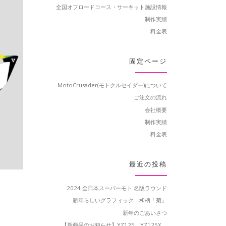
全国オフロードコース・サーキット施設情報
制作実績
料金表
固定ページ
MotoCrusader(モトクルセイダー)について
ご注文の流れ
会社概要
制作実績
料金表
最近の投稿
2024 全日本スーパーモト 名阪ラウンド
新年らしいグラフィック 和柄「菊」
新年のごあいさつ
【新商品のお知らせ】YZ125、YZ125X、