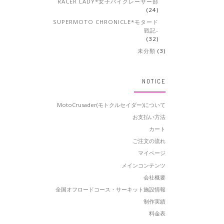
RACER LADY*女子バイクレーサー部
(24)
SUPERMOTO CHRONICLE*モタード
戦記-
(32)
未分類
(3)
NOTICE
MotoCrusader(モトクルセイダー)について
お支払い方法
カート
ご注文の流れ
マイページ
メインコンテンツ
会社概要
全国オフロードコース・サーキット施設情報
制作実績
料金表