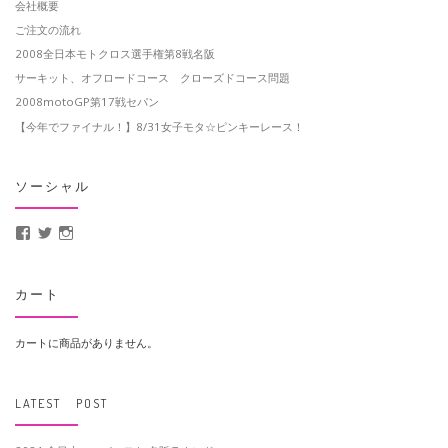
会社概要
ご注文の流れ
2008全日本モトクロス選手権第8戦名阪
サーキット、オフロードコース クローズドコース問題
2008motoGP第17戦セパン
【今年でファイナル！】8/31女子モタ☆ピンキーレース！
ソーシャル
MotoCrusader さんのプロフィールを Facebook で表示
@MotoCrusader さんのプロフィールを Twitter で表示
motocrusader4 さんのプロフィールを Instagram で表示
カート
カートに商品がありません。
LATEST POST