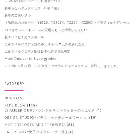
2024 全日本スーパーモト 名阪ラウンド
新年らしいグラフィック 和柄「菊」
新年のごあいさつ
【新商品のお知らせ】YZ125、YZ125X、YZ250、YZ250X用グラフィックデカール
KTMもオフロードレースの現場でもっと活躍してほしい！
夏！ハイビスカスデカール
エルツベルグロデオ旅の終わり-レース以外のあれこれ
エルツベルグロデオ応援日本代表で参戦決定！
MotoCrusader to Erzbergrodeo
2019年10月27日 CGC奈良トラ大会レディースクラス 参戦してきました。
CATOGORY
NEWS
(15)
REI'S BLOG
(148)
CHAMBER OF REI*シングルマザーライダーのつぶやき
(1)
DESIGN STUDIO*グラフィックデカールワークス-
(39)
MOTORSPORTS ADDICT*観戦日記
(81)
RACER LADY*女子バイクレーサー部
(24)