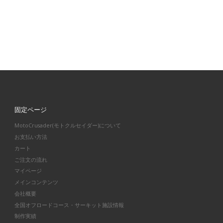
固定ページ
MotoCrusader(モトクルセイダー)について
お支払い方法
カート
ご注文の流れ
マイページ
メインコンテンツ
会社概要
全国オフロードコース・サーキット施設情報
制作実績