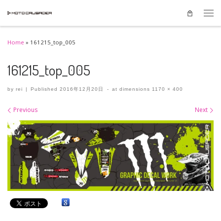
Skip to content
Men
Home
»
161215_top_005
161215_top_005
by
rei
|
Published
2016年12月20日
-
at dimensions
1170 × 400
Images navigation
Previous
Next