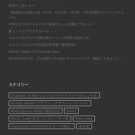
新年のごあいさつ
【新商品のお知らせ】YZ125、YZ125X、YZ250、YZ250X用グラフィックデカ
ール
KTMもオフロードレースの現場でもっと活躍してほしい！
夏！ハイビスカスデカール
エルツベルグロデオ旅の終わり-レース以外のあれこれ
エルツベルグロデオ応援日本代表で参戦決定！
MotoCrusader to Erzbergrodeo
2019年10月27日 CGC奈良トラ大会レディースクラス 参戦してきました。
カテゴリー
Chamber of Rei*シングルマザーライダーのつぶやき
Design Studio*グラフィックデカールワークス-
MotorSports Addict*観戦日記
News
Racer Lady*女子バイクレーサー部
Rei's blog
Supermoto Chronicle*モタード戦記-
未分類