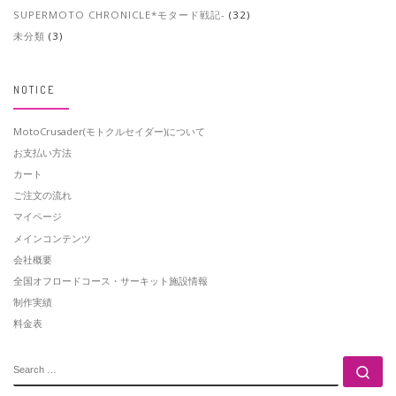
SUPERMOTO CHRONICLE*モタード戦記-
(32)
未分類
(3)
NOTICE
MotoCrusader(モトクルセイダー)について
お支払い方法
カート
ご注文の流れ
マイページ
メインコンテンツ
会社概要
全国オフロードコース・サーキット施設情報
制作実績
料金表
SEARCH
Se