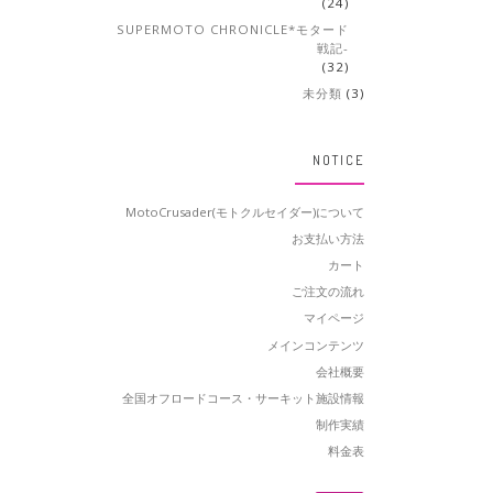
(24)
SUPERMOTO CHRONICLE*モタード
戦記-
(32)
未分類
(3)
NOTICE
MotoCrusader(モトクルセイダー)について
お支払い方法
カート
ご注文の流れ
マイページ
メインコンテンツ
会社概要
全国オフロードコース・サーキット施設情報
制作実績
料金表