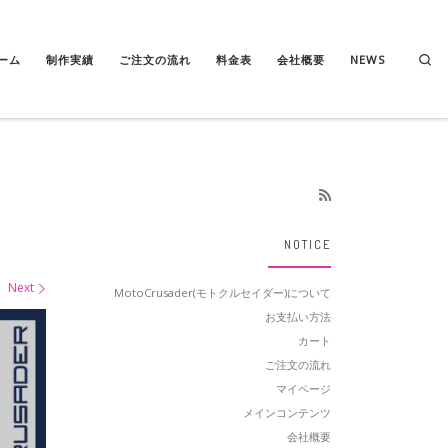
Se
ーム
制作実績
ご注文の流れ
料金表
会社概要
NEWS
NOTICE
Next
MotoCrusader(モトクルセイダー)について
お支払い方法
カート
ご注文の流れ
マイページ
メインコンテンツ
会社概要