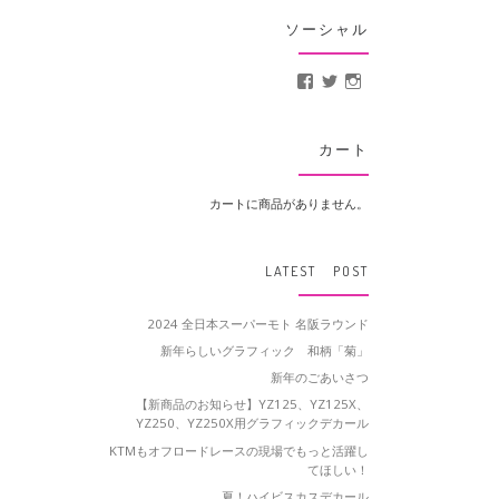
ソーシャル
MotoCrusader さんの
@MotoCrusader 
motocrusader
カート
カートに商品がありません。
LATEST POST
2024 全日本スーパーモト 名阪ラウンド
新年らしいグラフィック 和柄「菊」
新年のごあいさつ
【新商品のお知らせ】YZ125、YZ125X、
YZ250、YZ250X用グラフィックデカール
KTMもオフロードレースの現場でもっと活躍し
てほしい！
夏！ハイビスカスデカール