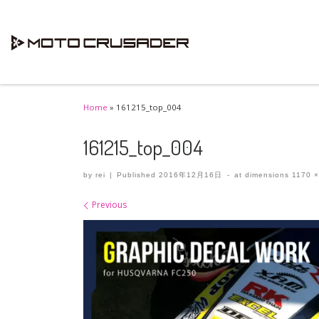
Skip to content
Home
»
161215_top_004
161215_top_004
by
rei
|
Published
2016年12月16日
-
at dimensions
1170 ×
Images navigation
Previous