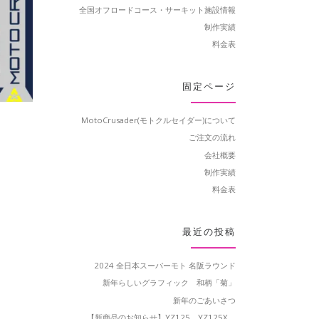
全国オフロードコース・サーキット施設情報
制作実績
料金表
固定ページ
MotoCrusader(モトクルセイダー)について
ご注文の流れ
会社概要
制作実績
料金表
最近の投稿
2024 全日本スーパーモト 名阪ラウンド
新年らしいグラフィック 和柄「菊」
新年のごあいさつ
【新商品のお知らせ】YZ125、YZ125X、