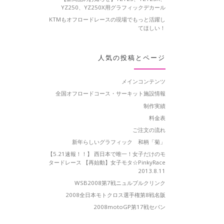
YZ250、YZ250X用グラフィックデカール
KTMもオフロードレースの現場でもっと活躍し
てほしい！
人気の投稿とページ
メインコンテンツ
全国オフロードコース・サーキット施設情報
制作実績
料金表
ご注文の流れ
新年らしいグラフィック 和柄「菊」
【5.21速報！！】 西日本で唯一！女子だけのモ
タードレース 【再始動】女子モタ☆PinkyRace
2013.8.11
WSB2008第7戦ニュルブルクリンク
2008全日本モトクロス選手権第8戦名阪
2008motoGP第17戦セパン