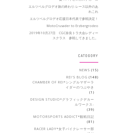
エルツベルグロデオ旅の終わり-レース以外のあ
れこれ
エルツベルグロデオ応援日本代表で参戦決定！
MotoCrusader to Erzbergrodeo
2019年10月27日 CGC奈良トラ大会レディー
スクラス 参戦してきました。
CATOGORY
NEWS
(15)
REI'S BLOG
(148)
CHAMBER OF REI*シングルマザーラ
イダーのつぶやき
(1)
DESIGN STUDIO*グラフィックデカー
ルワークス-
(39)
MOTORSPORTS ADDICT*観戦日記
(81)
RACER LADY*女子バイクレーサー部