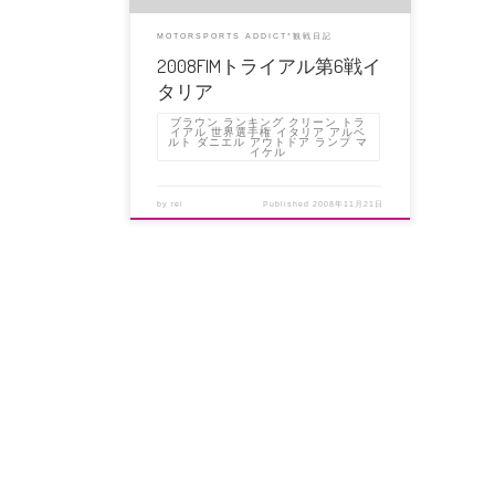
MOTORSPORTS ADDICT*観戦日記
2008FIMトライアル第6戦イ
タリア
ブラウン ランキング クリーン トラ
イアル 世界選手権 イタリア アルベ
ルト ダニエル アウトドア ランプ マ
イケル
by
rei
Published
2008年11月21日