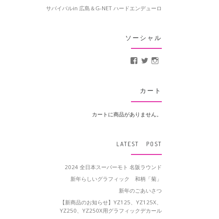
サバイバルin 広島＆G-NET ハードエンデューロ
ソーシャル
MotoCrusader さんの
@MotoCrusader 
motocrusader
カート
カートに商品がありません。
LATEST POST
2024 全日本スーパーモト 名阪ラウンド
新年らしいグラフィック 和柄「菊」
新年のごあいさつ
【新商品のお知らせ】YZ125、YZ125X、
YZ250、YZ250X用グラフィックデカール