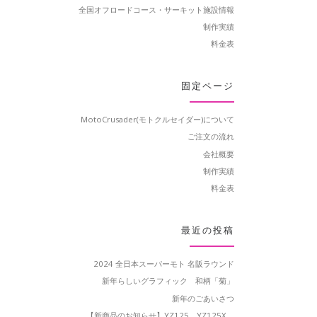
全国オフロードコース・サーキット施設情報
制作実績
料金表
固定ページ
MotoCrusader(モトクルセイダー)について
ご注文の流れ
会社概要
制作実績
料金表
最近の投稿
2024 全日本スーパーモト 名阪ラウンド
新年らしいグラフィック 和柄「菊」
新年のごあいさつ
【新商品のお知らせ】YZ125、YZ125X、