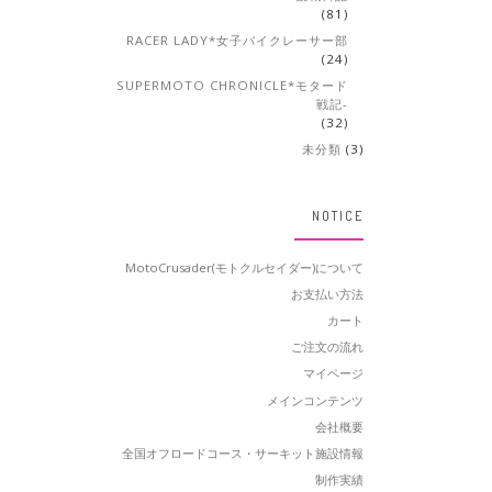
(81)
RACER LADY*女子バイクレーサー部
(24)
SUPERMOTO CHRONICLE*モタード
戦記-
(32)
未分類
(3)
NOTICE
MotoCrusader(モトクルセイダー)について
お支払い方法
カート
ご注文の流れ
マイページ
メインコンテンツ
会社概要
全国オフロードコース・サーキット施設情報
制作実績