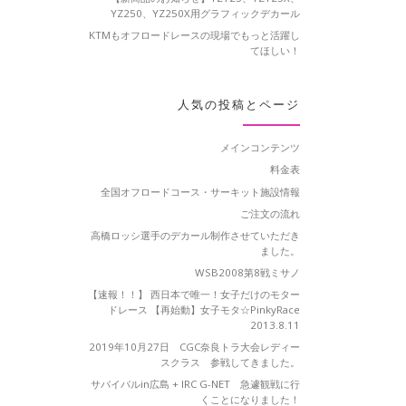
YZ250、YZ250X用グラフィックデカール
KTMもオフロードレースの現場でもっと活躍し
てほしい！
人気の投稿とページ
メインコンテンツ
料金表
全国オフロードコース・サーキット施設情報
ご注文の流れ
高橋ロッシ選手のデカール制作させていただき
ました。
WSB2008第8戦ミサノ
【速報！！】 西日本で唯一！女子だけのモター
ドレース 【再始動】女子モタ☆PinkyRace
2013.8.11
2019年10月27日 CGC奈良トラ大会レディー
スクラス 参戦してきました。
サバイバルin広島 + IRC G-NET 急遽観戦に行
くことになりました！