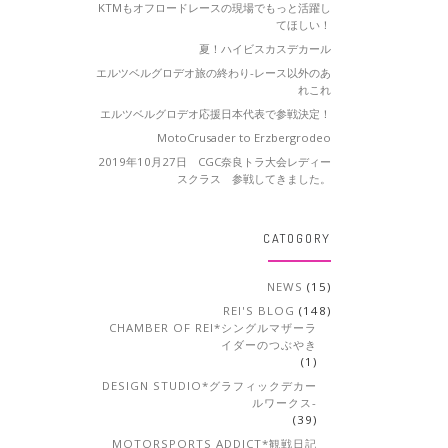
KTMもオフロードレースの現場でもっと活躍し
てほしい！
夏！ハイビスカスデカール
エルツベルグロデオ旅の終わり-レース以外のあ
れこれ
エルツベルグロデオ応援日本代表で参戦決定！
MotoCrusader to Erzbergrodeo
2019年10月27日 CGC奈良トラ大会レディー
スクラス 参戦してきました。
CATOGORY
NEWS
(15)
REI'S BLOG
(148)
CHAMBER OF REI*シングルマザーラ
イダーのつぶやき
(1)
DESIGN STUDIO*グラフィックデカー
ルワークス-
(39)
MOTORSPORTS ADDICT*観戦日記