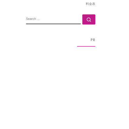
料金表
SEARCH
Search …
PR