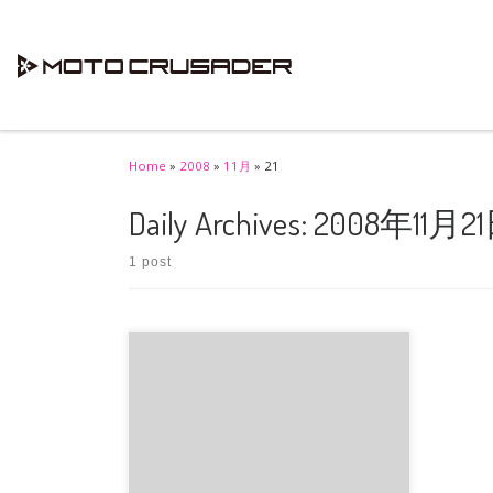
Skip to content
Home
»
2008
»
11月
»
21
Daily Archives:
2008年11月2
1 post
トニー・坊が恐ろしいまでに強い、強すぎ
る!! フジガス、あと一歩のところなんです
が、またしてもやられ […]