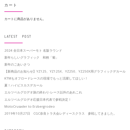
カート
カートに商品がありません。
LATEST POST
2024 全日本スーパーモト 名阪ラウンド
新年らしいグラフィック 和柄「菊」
新年のごあいさつ
【新商品のお知らせ】YZ125、YZ125X、YZ250、YZ250X用グラフィックデカール
KTMもオフロードレースの現場でもっと活躍してほしい！
夏！ハイビスカスデカール
エルツベルグロデオ旅の終わり-レース以外のあれこれ
エルツベルグロデオ応援日本代表で参戦決定！
MotoCrusader to Erzbergrodeo
2019年10月27日 CGC奈良トラ大会レディースクラス 参戦してきました。