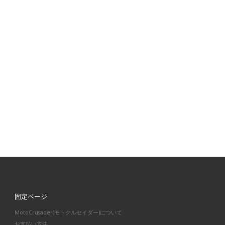
固定ページ
MotoCrusader(モトクルセイダー)について
お支払い方法