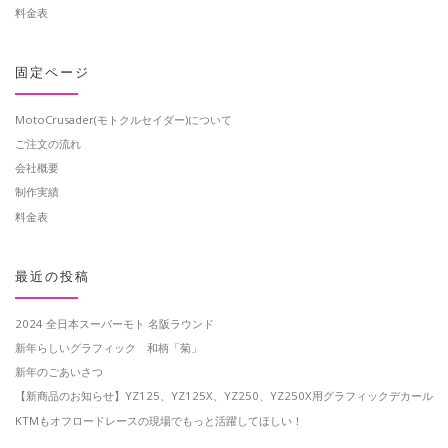
料金表
固定ページ
MotoCrusader(モトクルセイダー)について
ご注文の流れ
会社概要
制作実績
料金表
最近の投稿
2024 全日本スーパーモト 名阪ラウンド
新年らしいグラフィック 和柄「菊」
新年のごあいさつ
【新商品のお知らせ】YZ125、YZ125X、YZ250、YZ250X用グラフィックデカール
KTMもオフロードレースの現場でもっと活躍してほしい！