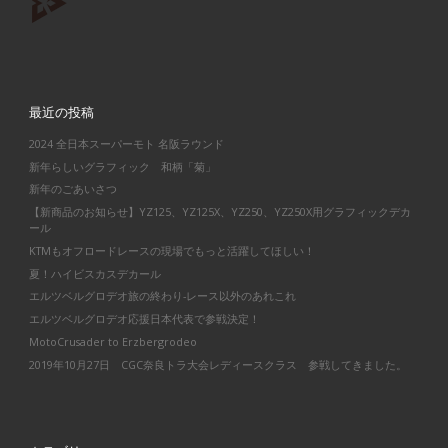
最近の投稿
2024 全日本スーパーモト 名阪ラウンド
新年らしいグラフィック 和柄「菊」
新年のごあいさつ
【新商品のお知らせ】YZ125、YZ125X、YZ250、YZ250X用グラフィックデカ
ール
KTMもオフロードレースの現場でもっと活躍してほしい！
夏！ハイビスカスデカール
エルツベルグロデオ旅の終わり-レース以外のあれこれ
エルツベルグロデオ応援日本代表で参戦決定！
MotoCrusader to Erzbergrodeo
2019年10月27日 CGC奈良トラ大会レディースクラス 参戦してきました。