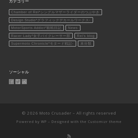
カテゴリー
Chamber of Rei*シングルマザーライダーのつぶやき
Design Studio*グラフィックデカールワークス-
MotorSports Addict*観戦日記
News
Racer Lady*女子バイクレーサー部
Rei's blog
Supermoto Chronicle*モタード戦記-
未分類
ソーシャル
MotoCrusader さんのプロフィールを Facebook で表示
@MotoCrusader さんのプロフィールを Twitter で表示
motocrusader4 さんのプロフィールを Instagram で表
© 2026
Moto Crusader
– All rights reserved
Powered by
WP
– Designed with the
Customizr theme