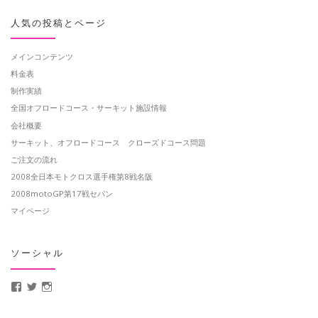
人気の投稿とページ
メインコンテンツ
料金表
制作実績
全国オフロードコース・サーキット施設情報
会社概要
サーキット、オフロードコース クローズドコース問題
ご注文の流れ
2008全日本モトクロス選手権第8戦名阪
2008motoGP第17戦セパン
マイページ
ソーシャル
MotoCrusader さんのプロフィールを Facebook で表示
@MotoCrusader さんのプロフィールを Twitter で表示
motocrusader4 さんのプロフィールを Instagram で表示