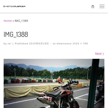
Skip to content
Men
Home
»
IMG_1388
IMG_1388
by
rei
|
Published
2015年9月19日
-
at dimensions
1024 × 768
Images navigation
Next