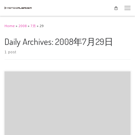
Skip to content
Men
Home
»
2008
»
7月
»
29
Daily Archives:
2008年7月29日
1 post
念願の8耐にやっと行けましたぁ～(｡´Д⊂) もう、めっちゃ、満喫しました
ぁ！！ 手に汗握るコーフン […]