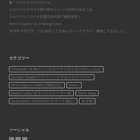
夏！ハイビスカスデカール
エルツベルグロデオ旅の終わり-レース以外のあれこれ
エルツベルグロデオ応援日本代表で参戦決定！
MotoCrusader to Erzbergrodeo
2019年10月27日 CGC奈良トラ大会レディースクラス 参戦してきました。
カテゴリー
Chamber of Rei*シングルマザーライダーのつぶやき
Design Studio*グラフィックデカールワークス-
MotorSports Addict*観戦日記
News
Racer Lady*女子バイクレーサー部
Rei's blog
Supermoto Chronicle*モタード戦記-
未分類
ソーシャル
MotoCrusader さんのプロフィールを Facebook で表示
@MotoCrusader さんのプロフィールを Twitter で表示
motocrusader4 さんのプロフィールを Instagram で表