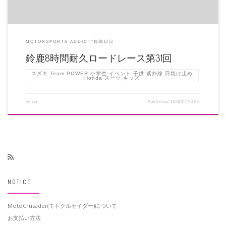
MOTORSPORTS ADDICT*観戦日記
鈴鹿8時間耐久ロードレース第31回
スズキ Team POWER 小学生 イベント 子供 紫外線 日焼け止め
Honda スーツ キッズ
by
rei
Published
2008年7月29日
NOTICE
MotoCrusader(モトクルセイダー)について
お支払い方法