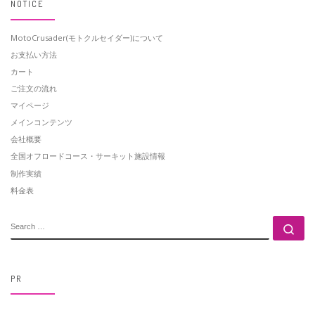
NOTICE
MotoCrusader(モトクルセイダー)について
お支払い方法
カート
ご注文の流れ
マイページ
メインコンテンツ
会社概要
全国オフロードコース・サーキット施設情報
制作実績
料金表
SEARCH
Se
PR