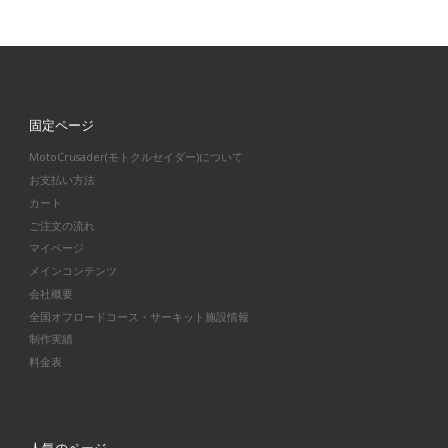
固定ページ
MotoCrusader(モトクルセイダー)について
お支払い方法
カート
ご注文の流れ
マイページ
メインコンテンツ
会社概要
全国オフロードコース・サーキット施設情報
制作実績
料金表