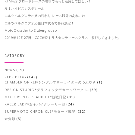
KTMもオフロードレースの現場でもっと活躍してほしい！
夏！ハイビスカスデカール
エルツベルグロデオ旅の終わり-レース以外のあれこれ
エルツベルグロデオ応援日本代表で参戦決定！
MotoCrusader to Erzbergrodeo
2019年10月27日 CGC奈良トラ大会レディースクラス 参戦してきました。
CATOGORY
NEWS
(15)
REI'S BLOG
(148)
CHAMBER OF REI*シングルマザーライダーのつぶやき
(1)
DESIGN STUDIO*グラフィックデカールワークス-
(39)
MOTORSPORTS ADDICT*観戦日記
(81)
RACER LADY*女子バイクレーサー部
(24)
SUPERMOTO CHRONICLE*モタード戦記-
(32)
未分類
(3)