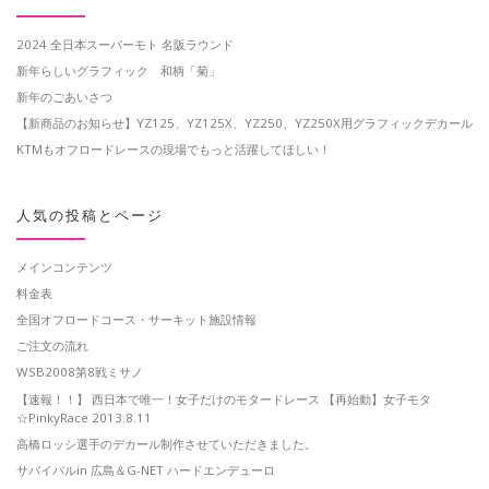
2024 全日本スーパーモト 名阪ラウンド
新年らしいグラフィック 和柄「菊」
新年のごあいさつ
【新商品のお知らせ】YZ125、YZ125X、YZ250、YZ250X用グラフィックデカール
KTMもオフロードレースの現場でもっと活躍してほしい！
人気の投稿とページ
メインコンテンツ
料金表
全国オフロードコース・サーキット施設情報
ご注文の流れ
WSB2008第8戦ミサノ
【速報！！】 西日本で唯一！女子だけのモタードレース 【再始動】女子モタ
☆PinkyRace 2013.8.11
高橋ロッシ選手のデカール制作させていただきました。
サバイバルin 広島＆G-NET ハードエンデューロ