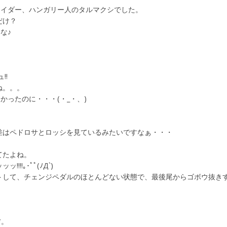
長ライダー、ハンガリー人のタルマクシでした。
だけ？
な♪
!!
ね。。。
かったのに・・・(・_・、)
差はペドロサとロッシを見ているみたいですなぁ・・・
てたよね。
!｡･ﾟﾟ(ﾉД`)
トして、チェンジペダルのほとんどない状態で、最後尾からゴボウ抜き
*。