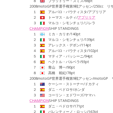
８
ブラッドリー・スミス/66pt
2008motoGP世界選手権第9戦アッセン/250cc リ
１
アルバロ・バウティスタ/アプリリア
２
トーマス・ルティ/
アプリリア
３
マルコ・シモンチェリ/ジレラ
CHAMPION
SHIP
STANDINGS
１
ミカ・カリオ/140pt
２
マルコ・シモンチェリ/139pt
３
アレックス・デボン/114pt
４
アルバロ・バウティスタ/102pt
５
マティア・パッシーニ/94pt
６
ヘクトル・バルベラ/93pt
７
青山 博一/90pt
８
高橋 裕紀/78pt
2008motoGP世界選手権第9戦アッセン/motoGP
１
ケーシー・ストーナー/ドカティ
２
ダニ・ペドロサ/ホンダ
３
コーリン・エドワーズ/ヤマハ
CHAMPION
SHIP
STANDINGS
１
ダニ・ペドロサ/171pt
２
バレンティーノ・ロッシ/167pt