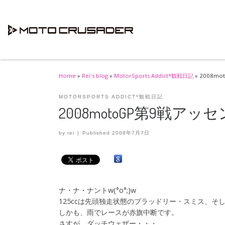
Skip to content
Home
»
Rei's blog
»
MotorSports Addict*観戦日記
»
2008m
MOTORSPORTS ADDICT*観戦日記
2008motoGP第9戦アッセ
by
rei
|
Published
2008年7月7日
ナ・ナ・ナントw(°o°;)w
125ccは先頭独走状態のブラッドリー・スミス、
しかも、雨でレースが赤旗中断です。
さすが、ダッチウェザー・・・