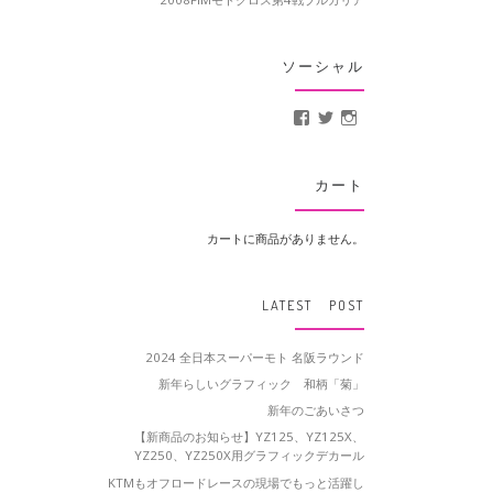
ソーシャル
MotoCrusader さんの
@MotoCrusader 
motocrusader
カート
カートに商品がありません。
LATEST POST
2024 全日本スーパーモト 名阪ラウンド
新年らしいグラフィック 和柄「菊」
新年のごあいさつ
【新商品のお知らせ】YZ125、YZ125X、
YZ250、YZ250X用グラフィックデカール
KTMもオフロードレースの現場でもっと活躍し