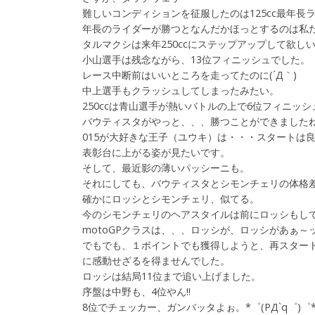
難しいコンディションを征服したのは125cc最年
年長のライダーが勝つとなんだかほっとするのは私
タルマクシは来年250ccにステップアップして欲しい
小山選手は残念ながら、13位フィニッシュでした。
レース中断前はいいところを走ってたのに(´Д｀)
中上選手もクラッシュしてしまったみたい。
250ccは青山選手が熱いバトルの上で6位フィニッシュ
バウティスタがやっと、、、勝つことができました
015が大好きな王子（ユウキ）は・・・スタートは良
表彰台に上がる姿が見たいです。
そして、最近影の薄いパッシーニも。
それにしても、バウティスタとシモンチェリの体格
確かにロッシとシモンチェリ、似てる。
今のシモンチェリのヘアスタイルは前にロッシもし
motoGPクラスは、、、ロッシが、ロッシがあぁ～ッッッ!!!
でもでも、１ポイントでも獲得しようと、再スター
に感動せざるを得ませんでした。
ロッシは結局11位まで追い上げました。
序盤は中野も、4位やん!!
8位でチェッカー、ガンバッタよぉ。*゜(PД`q゜)゜