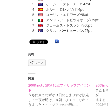
３
ケーシー・ストーナー/142pt
４
ホルヘ・ロレンソ/114pt
５
コーリン・エドワーズ/98pt
６
アンドレア・ドビツィオーゾ/79pt
７
ジェームス・トスランド/60pt
８
クリス・バーミューレン/57pt
共有
シェア
関連
2008motoGP第16戦フィリップアイラン
2008m
ド
またも
うちに来てわずか３日のしまりすが脱走
が・・・
して一夜が明け、今朝、ひょっこり出て
退する
きました・・・ソファの内部に…
2008年