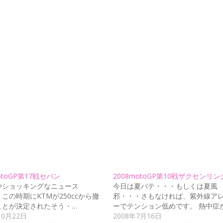
otoGP第17戦セパン
2008motoGP第10戦ザクセンリン
やショッキングなニュース
今日は夏バテ・・・もしくは夏風
この時期にKTMが250ccから撤
邪・・・さもなければ、紫外線ア
ことが決定されたそう・…
ーでテンション低めです。 熱中症
10月22日
2008年7月16日