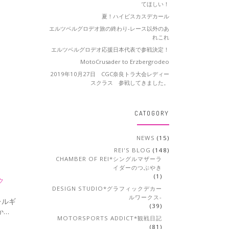
てほしい！
夏！ハイビスカスデカール
エルツベルグロデオ旅の終わり-レース以外のあ
れこれ
エルツベルグロデオ応援日本代表で参戦決定！
MotoCrusader to Erzbergrodeo
2019年10月27日 CGC奈良トラ大会レディー
スクラス 参戦してきました。
CATOGORY
NEWS
(15)
REI'S BLOG
(148)
CHAMBER OF REI*シングルマザーラ
イダーのつぶやき
(1)
ク
DESIGN STUDIO*グラフィックデカー
ルワークス-
レルギ
(39)
か…
MOTORSPORTS ADDICT*観戦日記
(81)