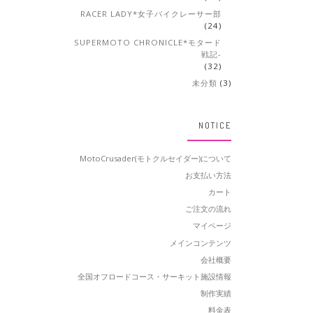
RACER LADY*女子バイクレーサー部
(24)
SUPERMOTO CHRONICLE*モタード
戦記-
(32)
未分類
(3)
NOTICE
MotoCrusader(モトクルセイダー)について
お支払い方法
カート
ご注文の流れ
マイページ
メインコンテンツ
会社概要
全国オフロードコース・サーキット施設情報
制作実績
料金表