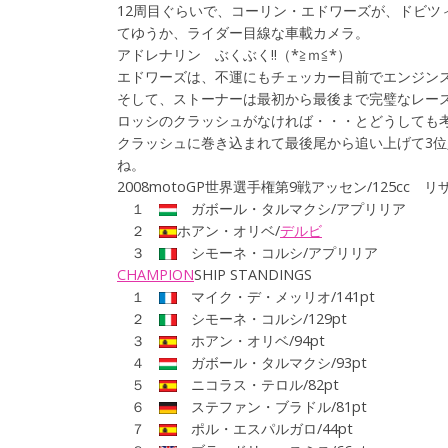
12周目ぐらいで、コーリン・エドワーズが、ドビツ
てゆうか、ライダー目線な車載カメラ。
アドレナリン ぶくぶく!!（*≧ｍ≦*）
エドワーズは、不運にもチェッカー目前でエンジン
そして、ストーナーは最初から最後まで完璧なレー
ロッシのクラッシュがなければ・・・とどうしても
クラッシュに巻き込まれて最後尾から追い上げて3
ね。
2008motoGP世界選手権第9戦アッセン/125cc リ
１
ガボール・タルマクシ/アプリリア
２
ホアン・オリベ/
デルビ
３
シモーネ・コルシ/
アプリリア
CHAMPION
SHIP
STANDINGS
１
マイク・デ・メッリオ/141pt
２
シモーネ・コルシ/129pt
３
ホアン・オリベ/94pt
４
ガボール・タルマクシ/93pt
５
ニコラス・テロル/82pt
６
ステファン・ブラドル/81pt
７
ポル・エスパルガロ/44pt