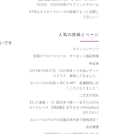
YZ250、YZ250X用グラフィックデカール
KTMもオフロードレースの現場でもっと活躍し
てほしい！
人気の投稿とページ
いです
メインコンテンツ
全国オフロードコース・サーキット施設情報
料金表
2019年10月27日 CGC奈良トラ大会レディー
スクラス 参戦してきました。
サバイバルin広島 + IRC G-NET 急遽観戦に行
くことになりました！
ご注文の流れ
【5.21速報！！】 西日本で唯一！女子だけのモ
タードレース 【再始動】女子モタ☆PinkyRace
2013.8.11
エルツベルグロデオ応援日本代表で参戦決定！
会社概要
2008FIMモトクロス第4戦ブルガリア