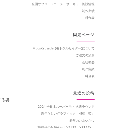
全国オフロードコース・サーキット施設情報
制作実績
料金表
固定ページ
MotoCrusader(モトクルセイダー)について
ご注文の流れ
会社概要
制作実績
料金表
最近の投稿
する姿
2024 全日本スーパーモト 名阪ラウンド
新年らしいグラフィック 和柄「菊」
新年のごあいさつ
【新商品のお知らせ】YZ125、YZ125X、