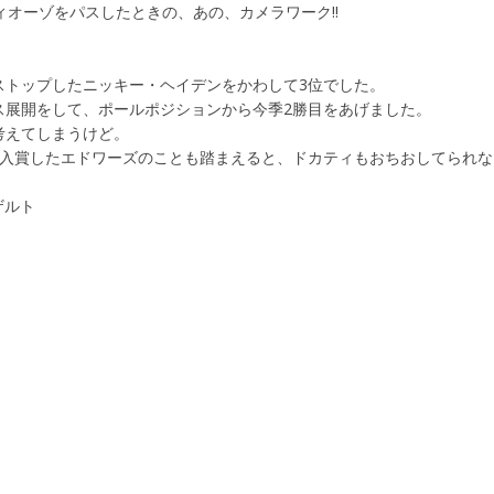
ィオーゾをパスしたときの、あの、カメラワーク!!
ストップしたニッキー・ヘイデンをかわして3位でした。
ス展開をして、ポールポジションから今季2勝目をあげました。
考えてしまうけど。
位入賞したエドワーズのことも踏まえると、ドカティもおちおしてられな
ザルト