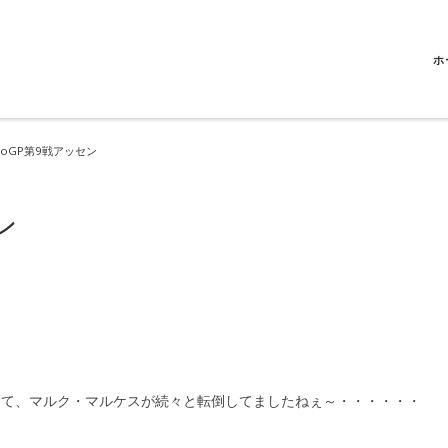
ホ
otoGP第9戦アッセン
ン
そして、マルク・マルケスが続々と転倒してましたねぇ～・・・・・・