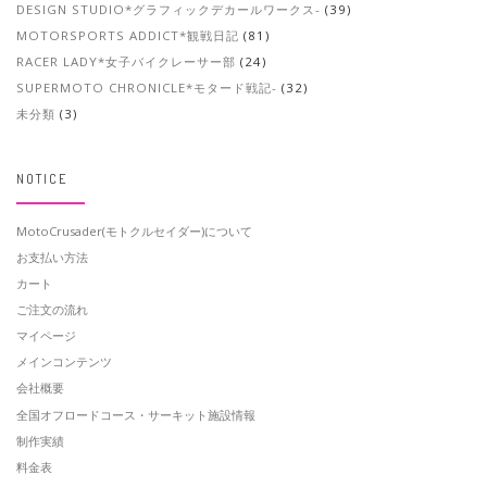
DESIGN STUDIO*グラフィックデカールワークス-
(39)
MOTORSPORTS ADDICT*観戦日記
(81)
RACER LADY*女子バイクレーサー部
(24)
SUPERMOTO CHRONICLE*モタード戦記-
(32)
未分類
(3)
NOTICE
MotoCrusader(モトクルセイダー)について
お支払い方法
カート
ご注文の流れ
マイページ
メインコンテンツ
会社概要
全国オフロードコース・サーキット施設情報
制作実績
料金表