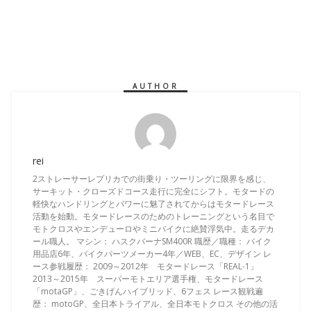
AUTHOR
rei
2ストレーサーレプリカでの街乗り・ツーリングに限界を感じ、
サーキット・クローズドコース走行に完全にシフト。モタードの
軽快なハンドリングとパワーに魅了されてからはモタードレース
活動を始動。モタードレースのためのトレーニングという名目で
モトクロスやエンデューロやミニバイクに絶賛浮気中。走るデカ
ール職人。 マシン： ハスクバーナSM400R 職歴／職種： バイク
用品店6年、バイクパーツメーカー4年／WEB、EC、デザイン レ
ース参戦履歴： 2009～2012年 モタードレース「REAL-1」
2013～2015年 スーパーモトエリア選手権、モタードレース
「motaGP」、ごきげんハイブリッド、6フェス レース観戦遍
歴： motoGP、全日本トライアル、全日本モトクロス その他の活