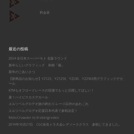
料金表
最近の投稿
2024 全日本スーパーモト 名阪ラウンド
新年らしいグラフィック 和柄「菊」
新年のごあいさつ
【新商品のお知らせ】YZ125、YZ125X、YZ250、YZ250X用グラフィックデカ
ール
KTMもオフロードレースの現場でもっと活躍してほしい！
夏！ハイビスカスデカール
エルツベルグロデオ旅の終わり-レース以外のあれこれ
エルツベルグロデオ応援日本代表で参戦決定！
MotoCrusader to Erzbergrodeo
2019年10月27日 CGC奈良トラ大会レディースクラス 参戦してきました。