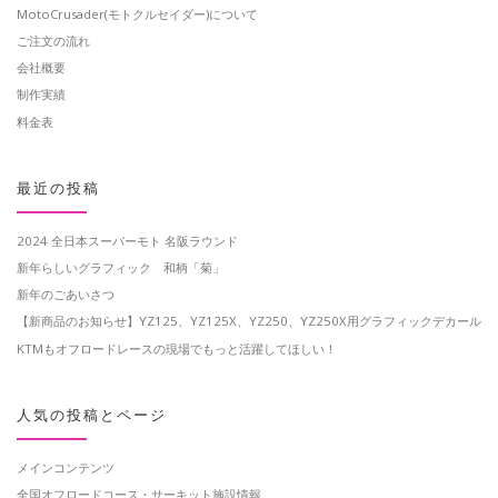
MotoCrusader(モトクルセイダー)について
ご注文の流れ
会社概要
制作実績
料金表
最近の投稿
2024 全日本スーパーモト 名阪ラウンド
新年らしいグラフィック 和柄「菊」
新年のごあいさつ
【新商品のお知らせ】YZ125、YZ125X、YZ250、YZ250X用グラフィックデカール
KTMもオフロードレースの現場でもっと活躍してほしい！
人気の投稿とページ
メインコンテンツ
全国オフロードコース・サーキット施設情報