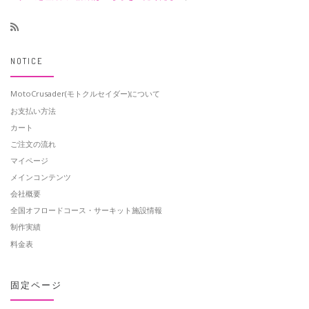
NOTICE
MotoCrusader(モトクルセイダー)について
お支払い方法
カート
ご注文の流れ
マイページ
メインコンテンツ
会社概要
全国オフロードコース・サーキット施設情報
制作実績
料金表
固定ページ