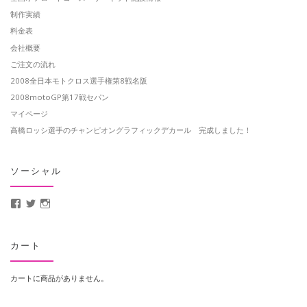
制作実績
料金表
会社概要
ご注文の流れ
2008全日本モトクロス選手権第8戦名阪
2008motoGP第17戦セパン
マイページ
高橋ロッシ選手のチャンピオングラフィックデカール 完成しました！
ソーシャル
MotoCrusader さんのプロフィールを Facebook で表示
@MotoCrusader さんのプロフィールを Twitter で表示
motocrusader4 さんのプロフィールを Instagram で表示
カート
カートに商品がありません。