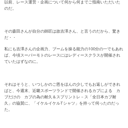
以前、レース運営・企画について何から何までご指南いただいた
のだ。
その森田さんが自分の師匠は故吉澤さん、と言うのだから、驚き
だ・・
私にも吉澤さんの企画力、ブームを操る能力の100分の一でもあれ
ば、今頃スーパーモトのレースにはレディースクラスが開催され
ていたはずなのに。
それはそうと、いつしかのご恩をほんの少しでもお返しができれ
ばと、今週末、近畿スポーツランドで開催されるカブによる カ
ブだけの カブの為の耐久＆スプリントレ－ス「全日本カブ耐
久」の協賛に、「イケルイケルTシャツ」を持って伺ったのだっ
た。