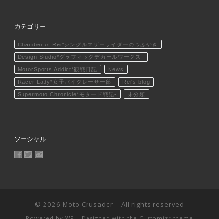
カテゴリー
Chamber of Rei*シングルマザーライダーのつぶやき
Design Studio*グラフィックデカールワークス-
MotorSports Addict*観戦日記
News
Racer Lady*女子バイクレーサー部
Rei's blog
Supermoto Chronicle*モタード戦記-
未分類
ソーシャル
MotoCrusader さんのプロフィールを Facebook で表示
@MotoCrusader さんのプロフィールを Twitter で表示
motocrusader4 さんのプロフィールを Instagram で表
© 2026
Moto Crusader
– All rights reserved
Powered by
WP
– Designed with the
Customizr theme