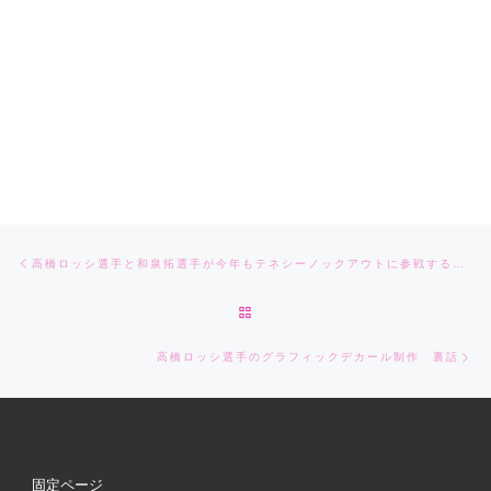
Post navigation
Previous post
高橋ロッシ選手と和泉拓選手が今年もテネシーノックアウトに参戦することになった件
BACK TO POST LIST
Ne
高橋ロッシ選手のグラフィックデカール制作 裏話
固定ページ