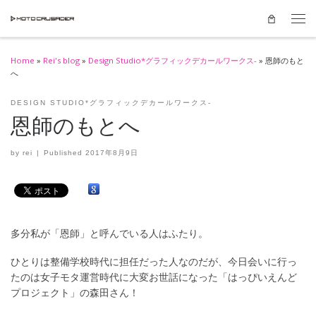
Skip to content
Men
Home
»
Rei's blog
»
Design Studio*グラフィックデカールワークス-
»
恩師のもと
へ
DESIGN STUDIO*グラフィックデカールワークス-
恩師のもとへ
by
rei
|
Published
2017年8月9日
多分私が「恩師」と呼んでいる人はふたり。
ひとりは整備学校時代に担任だった人なのだが、今日会いに行っ
たのは女子モタ運営時代に大変お世話になった「はっぴいえんど
プロジェクト」の森田さん！