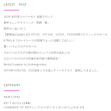
LATEST POST
2024 全日本スーパーモト 名阪ラウンド
新年らしいグラフィック 和柄「菊」
新年のごあいさつ
【新商品のお知らせ】YZ125、YZ125X、YZ250、YZ250X用グラフィックデカール
KTMもオフロードレースの現場でもっと活躍してほしい！
夏！ハイビスカスデカール
エルツベルグロデオ旅の終わり-レース以外のあれこれ
エルツベルグロデオ応援日本代表で参戦決定！
MotoCrusader to Erzbergrodeo
2019年10月27日 CGC奈良トラ大会レディースクラス 参戦してきました。
CATOGORY
NEWS
(15)
REI'S BLOG
(148)
CHAMBER OF REI*シングルマザーライダーのつぶやき
(1)