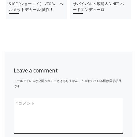
SHOEI(ショーエイ） VFX-W ヘ
サバイバルin 広島＆G-NET ハ
ルメットデカール 試作！
ードエンデューロ
Leave a comment
メールアドレスが公開されることはありません。
*
が付いている欄は必須項目
です
*
コメント