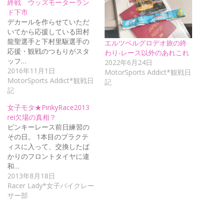
終戦 ウッズモーターラン
ド下市
デカールを作らせていただ
いてから応援している田村
龍聖選手と下村里駆選手の
エルツベルグロデオ旅の終
応援・観戦のつもりがスタ
わり-レース以外のあれこれ
ッフ…
2022年6月24日
2016年11月1日
MotorSports Addict*観戦日
MotorSports Addict*観戦日
記
記
女子モタ★PinkyRace2013
rei欠場の真相？
ピンキーレース前日練習の
その日。 1本目のプラクテ
ィスに入って、交換したば
かりのフロントタイヤに違
和…
2013年8月18日
Racer Lady*女子バイクレー
サー部