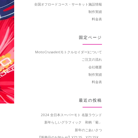
全国オフロードコース・サーキット施設情報
制作実績
料金表
固定ページ
MotoCrusader(モトクルセイダー)について
ご注文の流れ
会社概要
制作実績
料金表
最近の投稿
2024 全日本スーパーモト 名阪ラウンド
新年らしいグラフィック 和柄「菊」
新年のごあいさつ
【新商品のお知らせ】YZ125、YZ125X、