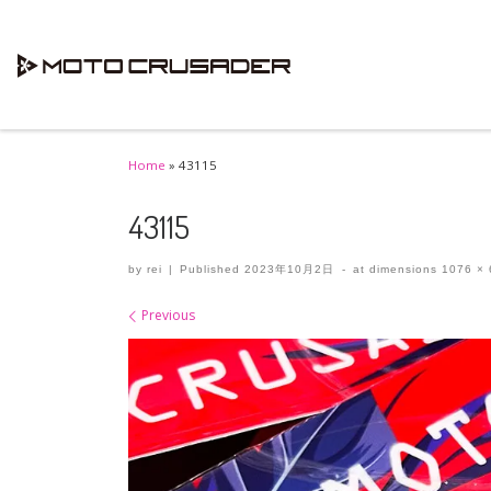
Skip to content
Home
»
43115
43115
by
rei
|
Published
2023年10月2日
-
at dimensions
1076 × 
Images navigation
Previous