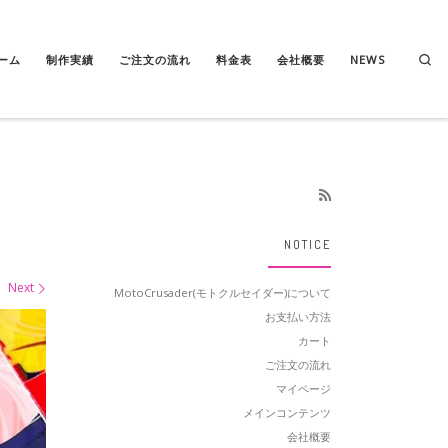
Se
ーム
制作実績
ご注文の流れ
料金表
会社概要
NEWS
NOTICE
Next
MotoCrusader(モトクルセイダー)について
お支払い方法
カート
ご注文の流れ
マイページ
メインコンテンツ
会社概要