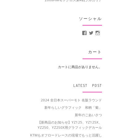
ソーシャル
MotoCrusader さんの
@MotoCrusader 
motocrusader
カート
カートに商品がありません。
LATEST POST
2024 全日本スーパーモト 名阪ラウンド
新年らしいグラフィック 和柄「菊」
新年のごあいさつ
【新商品のお知らせ】YZ125、YZ125X、
YZ250、YZ250X用グラフィックデカール
KTMもオフロードレースの現場でもっと活躍し