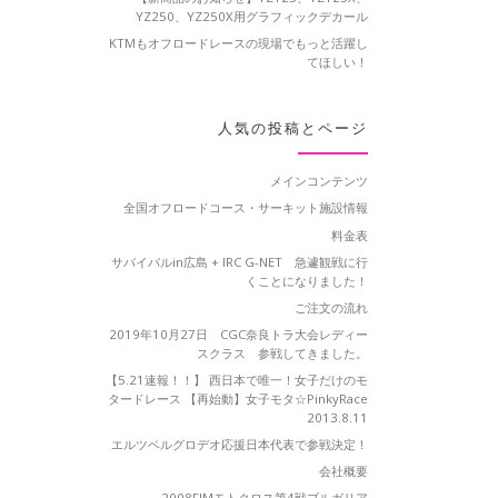
YZ250、YZ250X用グラフィックデカール
KTMもオフロードレースの現場でもっと活躍し
てほしい！
人気の投稿とページ
メインコンテンツ
全国オフロードコース・サーキット施設情報
料金表
サバイバルin広島 + IRC G-NET 急遽観戦に行
くことになりました！
ご注文の流れ
2019年10月27日 CGC奈良トラ大会レディー
スクラス 参戦してきました。
【5.21速報！！】 西日本で唯一！女子だけのモ
タードレース 【再始動】女子モタ☆PinkyRace
2013.8.11
エルツベルグロデオ応援日本代表で参戦決定！
会社概要
2008FIMモトクロス第4戦ブルガリア