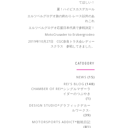
てほしい！
夏！ハイビスカスデカール
エルツベルグロデオ旅の終わり-レース以外のあ
れこれ
エルツベルグロデオ応援日本代表で参戦決定！
MotoCrusader to Erzbergrodeo
2019年10月27日 CGC奈良トラ大会レディー
スクラス 参戦してきました。
CATOGORY
NEWS
(15)
REI'S BLOG
(148)
CHAMBER OF REI*シングルマザーラ
イダーのつぶやき
(1)
DESIGN STUDIO*グラフィックデカー
ルワークス-
(39)
MOTORSPORTS ADDICT*観戦日記
(81)