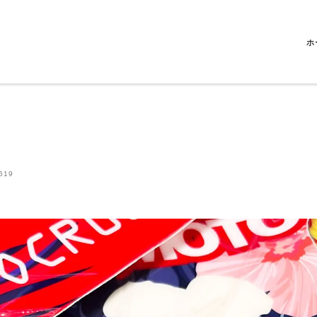
ホ
619