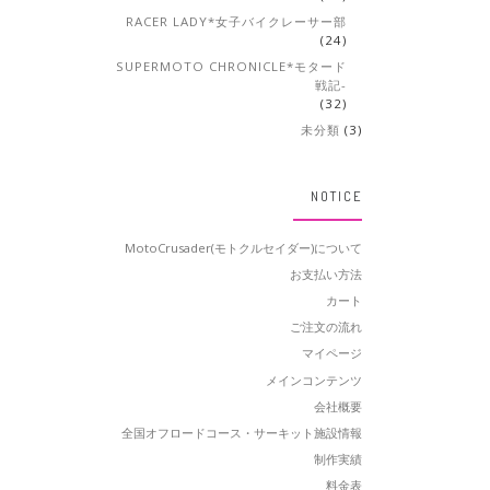
RACER LADY*女子バイクレーサー部
(24)
SUPERMOTO CHRONICLE*モタード
戦記-
(32)
未分類
(3)
NOTICE
MotoCrusader(モトクルセイダー)について
お支払い方法
カート
ご注文の流れ
マイページ
メインコンテンツ
会社概要
全国オフロードコース・サーキット施設情報
制作実績
料金表