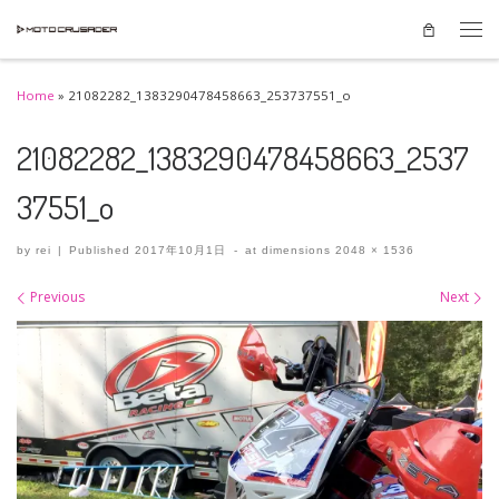
Skip to content
Men
Home
»
21082282_1383290478458663_253737551_o
21082282_1383290478458663_2537
37551_o
by
rei
|
Published
2017年10月1日
-
at dimensions
2048 × 1536
Images navigation
Previous
Next