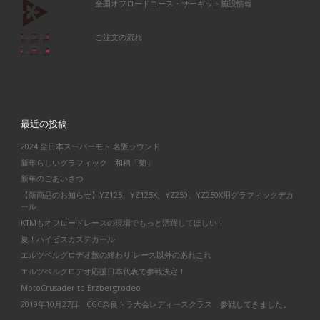
全国オフロードコース・サーキット施設情報
ご注文の流れ
最近の投稿
2024 全日本スーパーモト 名阪ラウンド
新年らしいグラフィック 和柄「菊」
新年のごあいさつ
【新商品のお知らせ】YZ125、YZ125X、YZ250、YZ250X用グラフィックデカ
ール
KTMもオフロードレースの現場でもっと活躍してほしい！
夏！ハイビスカスデカール
エルツベルグロデオ旅の終わり-レース以外のあれこれ
エルツベルグロデオ応援日本代表で参戦決定！
MotoCrusader to Erzbergrodeo
2019年10月27日 CGC奈良トラ大会レディースクラス 参戦してきました。