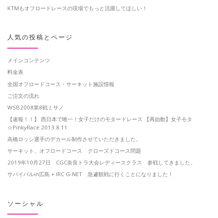
KTMもオフロードレースの現場でもっと活躍してほしい！
人気の投稿とページ
メインコンテンツ
料金表
全国オフロードコース・サーキット施設情報
ご注文の流れ
WSB2008第8戦ミサノ
【速報！！】 西日本で唯一！女子だけのモタードレース 【再始動】女子モタ
☆PinkyRace 2013.8.11
高橋ロッシ選手のデカール制作させていただきました。
サーキット、オフロードコース クローズドコース問題
2019年10月27日 CGC奈良トラ大会レディースクラス 参戦してきました。
サバイバルin広島 + IRC G-NET 急遽観戦に行くことになりました！
ソーシャル