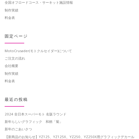
全国オフロードコース・サーキット施設情報
制作実績
料金表
固定ページ
MotoCrusader(モトクルセイダー)について
ご注文の流れ
会社概要
制作実績
料金表
最近の投稿
2024 全日本スーパーモト 名阪ラウンド
新年らしいグラフィック 和柄「菊」
新年のごあいさつ
【新商品のお知らせ】YZ125、YZ125X、YZ250、YZ250X用グラフィックデカール