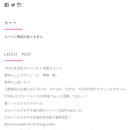
MotoCrusader さんのプロフィールを Facebook で表示
@MotoCrusader さんのプロフィールを Twitter で表示
motocrusader4 さんのプロフィールを Instagram で表示
カート
カートに商品がありません。
LATEST POST
2024 全日本スーパーモト 名阪ラウンド
新年らしいグラフィック 和柄「菊」
新年のごあいさつ
【新商品のお知らせ】YZ125、YZ125X、YZ250、YZ250X用グラフィックデカール
KTMもオフロードレースの現場でもっと活躍してほしい！
夏！ハイビスカスデカール
エルツベルグロデオ旅の終わり-レース以外のあれこれ
エルツベルグロデオ応援日本代表で参戦決定！
MotoCrusader to Erzbergrodeo