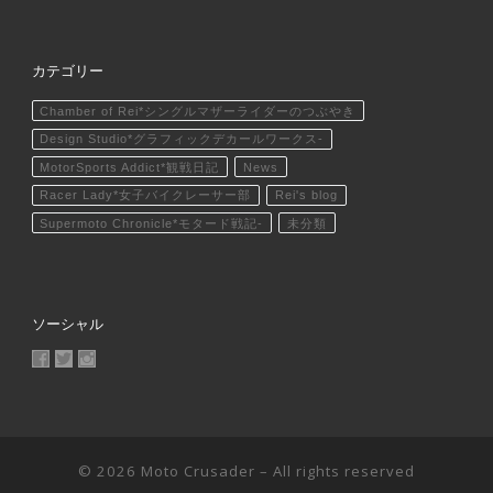
カテゴリー
Chamber of Rei*シングルマザーライダーのつぶやき
Design Studio*グラフィックデカールワークス-
MotorSports Addict*観戦日記
News
Racer Lady*女子バイクレーサー部
Rei's blog
Supermoto Chronicle*モタード戦記-
未分類
ソーシャル
MotoCrusader さんのプロフィールを Facebook で表示
@MotoCrusader さんのプロフィールを Twitter で表示
motocrusader4 さんのプロフィールを Instagram で表
© 2026
Moto Crusader
– All rights reserved