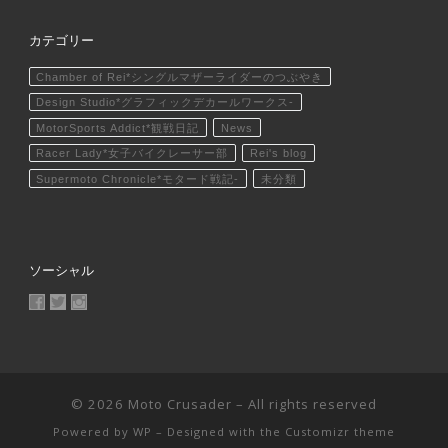
カテゴリー
Chamber of Rei*シングルマザーライダーのつぶやき
Design Studio*グラフィックデカールワークス-
MotorSports Addict*観戦日記
News
Racer Lady*女子バイクレーサー部
Rei's blog
Supermoto Chronicle*モタード戦記-
未分類
ソーシャル
MotoCrusader さんのプロフィールを Facebook で表示
@MotoCrusader さんのプロフィールを Twitter で表示
motocrusader4 さんのプロフィールを Instagram で表
© 2026
Moto Crusader
– All rights reserved
Powered by
WP
– Designed with the
Customizr theme