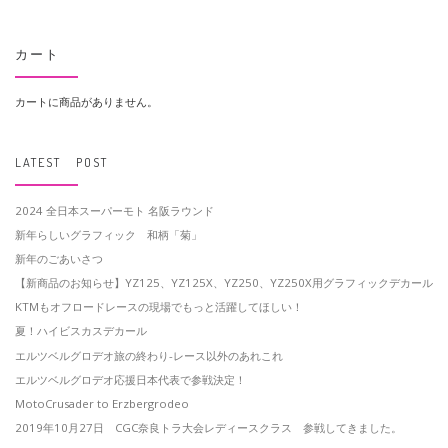
カート
カートに商品がありません。
LATEST POST
2024 全日本スーパーモト 名阪ラウンド
新年らしいグラフィック 和柄「菊」
新年のごあいさつ
【新商品のお知らせ】YZ125、YZ125X、YZ250、YZ250X用グラフィックデカール
KTMもオフロードレースの現場でもっと活躍してほしい！
夏！ハイビスカスデカール
エルツベルグロデオ旅の終わり-レース以外のあれこれ
エルツベルグロデオ応援日本代表で参戦決定！
MotoCrusader to Erzbergrodeo
2019年10月27日 CGC奈良トラ大会レディースクラス 参戦してきました。