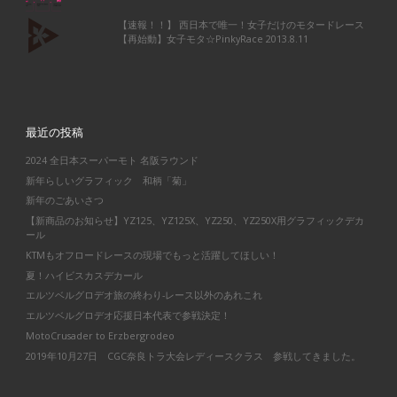
【速報！！】 西日本で唯一！女子だけのモタードレース
【再始動】女子モタ☆PinkyRace 2013.8.11
最近の投稿
2024 全日本スーパーモト 名阪ラウンド
新年らしいグラフィック 和柄「菊」
新年のごあいさつ
【新商品のお知らせ】YZ125、YZ125X、YZ250、YZ250X用グラフィックデカ
ール
KTMもオフロードレースの現場でもっと活躍してほしい！
夏！ハイビスカスデカール
エルツベルグロデオ旅の終わり-レース以外のあれこれ
エルツベルグロデオ応援日本代表で参戦決定！
MotoCrusader to Erzbergrodeo
2019年10月27日 CGC奈良トラ大会レディースクラス 参戦してきました。