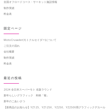
全国オフロードコース・サーキット施設情報
制作実績
料金表
固定ページ
MotoCrusader(モトクルセイダー)について
ご注文の流れ
会社概要
制作実績
料金表
最近の投稿
2024 全日本スーパーモト 名阪ラウンド
新年らしいグラフィック 和柄「菊」
新年のごあいさつ
【新商品のお知らせ】YZ125、YZ125X、YZ250、YZ250X用グラフィックデカール