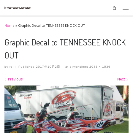
Skip to content
Men
Home
»
Graphic Decal to TENNESSEE KNOCK OUT
Graphic Decal to TENNESSEE KNOCK
OUT
by
rei
|
Published
2017年10月2日
-
at dimensions
2048 × 1536
Images navigation
Previous
Next