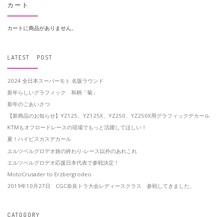
カート
カートに商品がありません。
LATEST POST
2024 全日本スーパーモト 名阪ラウンド
新年らしいグラフィック 和柄「菊」
新年のごあいさつ
【新商品のお知らせ】YZ125、YZ125X、YZ250、YZ250X用グラフィックデカール
KTMもオフロードレースの現場でもっと活躍してほしい！
夏！ハイビスカスデカール
エルツベルグロデオ旅の終わり-レース以外のあれこれ
エルツベルグロデオ応援日本代表で参戦決定！
MotoCrusader to Erzbergrodeo
2019年10月27日 CGC奈良トラ大会レディースクラス 参戦してきました。
CATOGORY