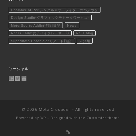
Chamber of Rei*シングルマザーライダーのつぶやき
Design Studio*グラフィックデカールワークス-
MotorSports Addict*観戦日記
News
Racer Lady*女子バイクレーサー部
Rei's blog
Supermoto Chronicle*モタード戦記-
未分類
ソーシャル
MotoCrusader さんのプロフィールを Facebook で表示
@MotoCrusader さんのプロフィールを Twitter で表示
motocrusader4 さんのプロフィールを Instagram で表
© 2026
Moto Crusader
– All rights reserved
Powered by
WP
– Designed with the
Customizr theme