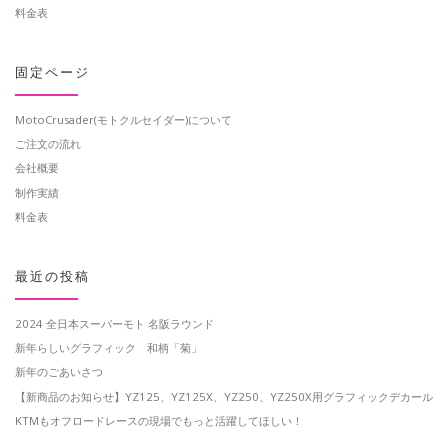
料金表
固定ページ
MotoCrusader(モトクルセイダー)について
ご注文の流れ
会社概要
制作実績
料金表
最近の投稿
2024 全日本スーパーモト 名阪ラウンド
新年らしいグラフィック 和柄「菊」
新年のごあいさつ
【新商品のお知らせ】YZ125、YZ125X、YZ250、YZ250X用グラフィックデカール
KTMもオフロードレースの現場でもっと活躍してほしい！