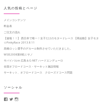
人気の投稿とページ
メインコンテンツ
料金表
ご注文の流れ
【速報！！】 西日本で唯一！女子だけのモタードレース 【再始動】女子モタ
☆PinkyRace 2013.8.11
高橋ロッシ選手のデカール制作させていただきました。
WSB2008第8戦ミサノ
サバイバルin 広島＆G-NET ハードエンデューロ
全国オフロードコース・サーキット施設情報
サーキット、オフロードコース クローズドコース問題
ソーシャル
MotoCrusader さんのプロフィールを Facebook で表示
@MotoCrusader さんのプロフィールを Twitter で表示
motocrusader4 さんのプロフィールを Instagram で表示