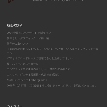
最近の投稿
2024 全日本スーパーモト 名阪ラウンド
新年らしいグラフィック 和柄「菊」
新年のごあいさつ
【新商品のお知らせ】YZ125、YZ125X、YZ250、YZ250X用グラフィックデカ
ール
KTMもオフロードレースの現場でもっと活躍してほしい！
夏！ハイビスカスデカール
エルツベルグロデオ旅の終わり-レース以外のあれこれ
エルツベルグロデオ応援日本代表で参戦決定！
MotoCrusader to Erzbergrodeo
2019年10月27日 CGC奈良トラ大会レディースクラス 参戦してきました。
カテゴリー