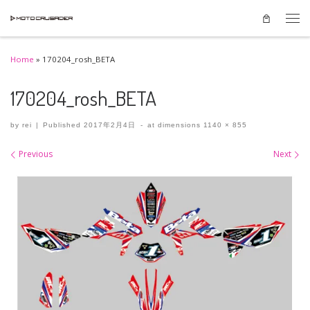
Skip to content
Men
Home
»
170204_rosh_BETA
170204_rosh_BETA
by
rei
|
Published
2017年2月4日
-
at dimensions
1140 × 855
Images navigation
Previous
Next