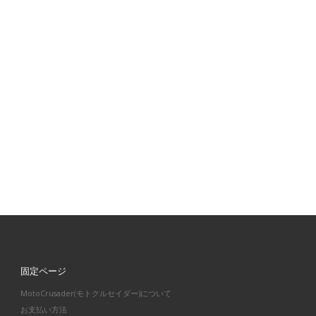
固定ページ
MotoCrusader(モトクルセイダー)について
お支払い方法