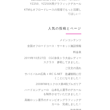
YZ250、YZ250X用グラフィックデカール
KTMもオフロードレースの現場でもっと活躍し
てほしい！
人気の投稿とページ
メインコンテンツ
全国オフロードコース・サーキット施設情報
料金表
2019年10月27日 CGC奈良トラ大会レディー
スクラス 参戦してきました。
ご注文の流れ
サバイバルin広島 + IRC G-NET 急遽観戦に行
くことになりました！
2008FIMモトクロス第4戦ブルガリア
ハードエンデューロ 山本礼人選手のデカール
を制作させていただきました！
高橋ロッシ選手のチャンピオングラフィックデ
カール 完成しました！
制作実績