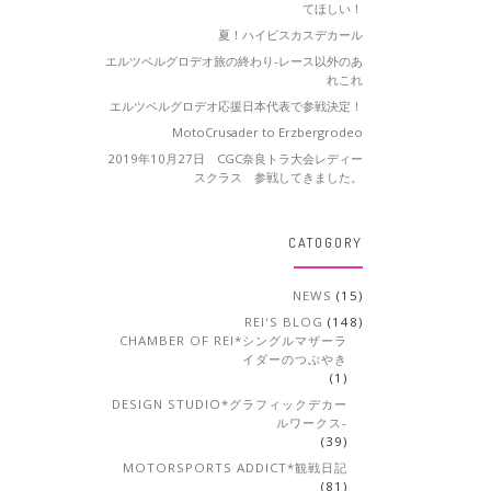
てほしい！
夏！ハイビスカスデカール
エルツベルグロデオ旅の終わり-レース以外のあ
れこれ
エルツベルグロデオ応援日本代表で参戦決定！
MotoCrusader to Erzbergrodeo
2019年10月27日 CGC奈良トラ大会レディー
スクラス 参戦してきました。
CATOGORY
NEWS
(15)
REI'S BLOG
(148)
CHAMBER OF REI*シングルマザーラ
イダーのつぶやき
(1)
DESIGN STUDIO*グラフィックデカー
ルワークス-
(39)
MOTORSPORTS ADDICT*観戦日記
(81)