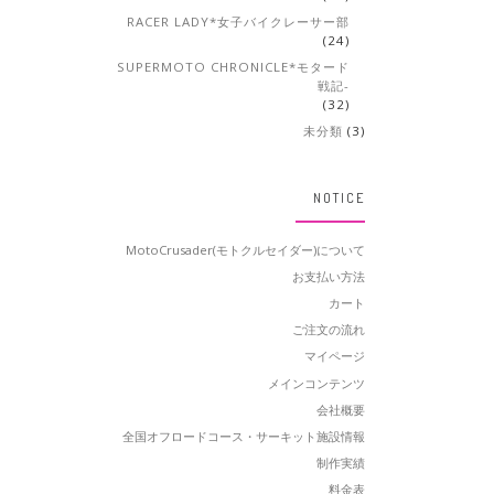
RACER LADY*女子バイクレーサー部
(24)
SUPERMOTO CHRONICLE*モタード
戦記-
(32)
未分類
(3)
NOTICE
MotoCrusader(モトクルセイダー)について
お支払い方法
カート
ご注文の流れ
マイページ
メインコンテンツ
会社概要
全国オフロードコース・サーキット施設情報
制作実績
料金表