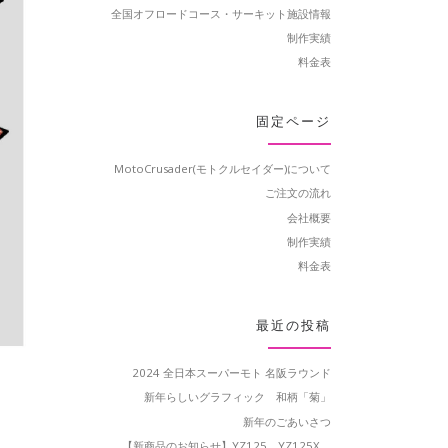
全国オフロードコース・サーキット施設情報
制作実績
料金表
固定ページ
MotoCrusader(モトクルセイダー)について
ご注文の流れ
会社概要
制作実績
料金表
最近の投稿
2024 全日本スーパーモト 名阪ラウンド
新年らしいグラフィック 和柄「菊」
新年のごあいさつ
【新商品のお知らせ】YZ125、YZ125X、