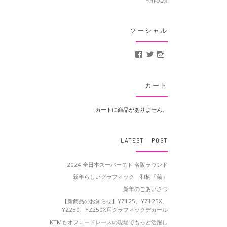
ソーシャル
MotoCrusader さんの
@MotoCrusader 
motocrusader
カート
カートに商品がありません。
LATEST POST
2024 全日本スーパーモト 名阪ラウンド
新年らしいグラフィック 和柄「菊」
新年のごあいさつ
【新商品のお知らせ】YZ125、YZ125X、
YZ250、YZ250X用グラフィックデカール
KTMもオフロードレースの現場でもっと活躍し