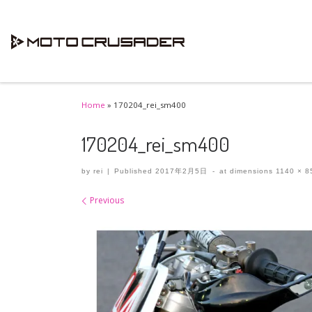
Skip to content
Home
»
170204_rei_sm400
170204_rei_sm400
by
rei
|
Published
2017年2月5日
-
at dimensions
1140 × 8
Images navigation
Previous