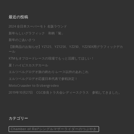
最近の投稿
2024 全日本スーパーモト 名阪ラウンド
新年らしいグラフィック 和柄「菊」
新年のごあいさつ
【新商品のお知らせ】YZ125、YZ125X、YZ250、YZ250X用グラフィックデカ
ール
KTMもオフロードレースの現場でもっと活躍してほしい！
夏！ハイビスカスデカール
エルツベルグロデオ旅の終わり-レース以外のあれこれ
エルツベルグロデオ応援日本代表で参戦決定！
MotoCrusader to Erzbergrodeo
2019年10月27日 CGC奈良トラ大会レディースクラス 参戦してきました。
カテゴリー
Chamber of Rei*シングルマザーライダーのつぶやき