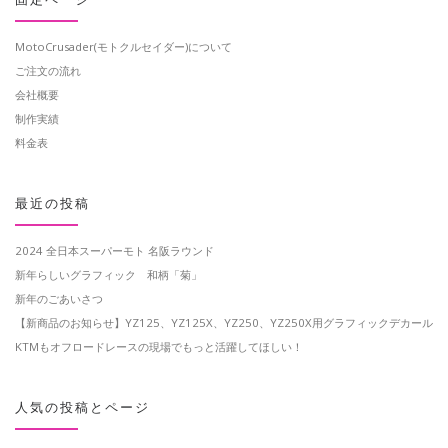
MotoCrusader(モトクルセイダー)について
ご注文の流れ
会社概要
制作実績
料金表
最近の投稿
2024 全日本スーパーモト 名阪ラウンド
新年らしいグラフィック 和柄「菊」
新年のごあいさつ
【新商品のお知らせ】YZ125、YZ125X、YZ250、YZ250X用グラフィックデカール
KTMもオフロードレースの現場でもっと活躍してほしい！
人気の投稿とページ