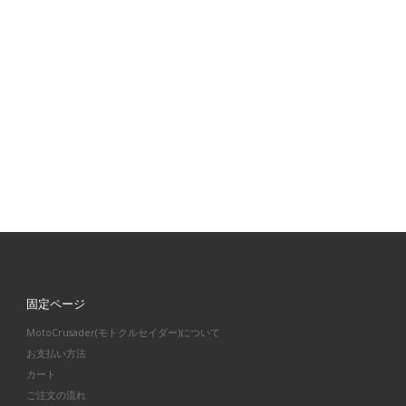
固定ページ
MotoCrusader(モトクルセイダー)について
お支払い方法
カート
ご注文の流れ