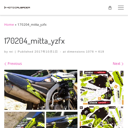
Skip to content
Men
Home
»
170204_mitta_yzfx
170204_mitta_yzfx
by
rei
|
Published
2017年10月1日
-
at dimensions
1076 × 619
Images navigation
Previous
Next