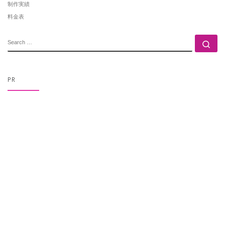
制作実績
料金表
SEARCH
Se
PR