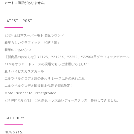
カートに商品がありません。
LATEST POST
2024 全日本スーパーモト 名阪ラウンド
新年らしいグラフィック 和柄「菊」
新年のごあいさつ
【新商品のお知らせ】YZ125、YZ125X、YZ250、YZ250X用グラフィックデカール
KTMもオフロードレースの現場でもっと活躍してほしい！
夏！ハイビスカスデカール
エルツベルグロデオ旅の終わり-レース以外のあれこれ
エルツベルグロデオ応援日本代表で参戦決定！
MotoCrusader to Erzbergrodeo
2019年10月27日 CGC奈良トラ大会レディースクラス 参戦してきました。
CATOGORY
NEWS
(15)