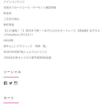
メインコンテンツ
全国オフロードコース・サーキット施設情報
料金表
ご注文の流れ
制作実績
【5.21速報！！】 西日本で唯一！女子だけのモタードレース 【再始動】女子モタ
☆PinkyRace 2013.8.11
HASH祭
新年らしいグラフィック 和柄「菊」
WSB2008第7戦ニュルブルクリンク
2008全日本モトクロス選手権第8戦名阪
ソーシャル
MotoCrusader さんのプロフィールを Facebook で表示
@MotoCrusader さんのプロフィールを Twitter で表示
motocrusader4 さんのプロフィールを Instagram で表示
カート