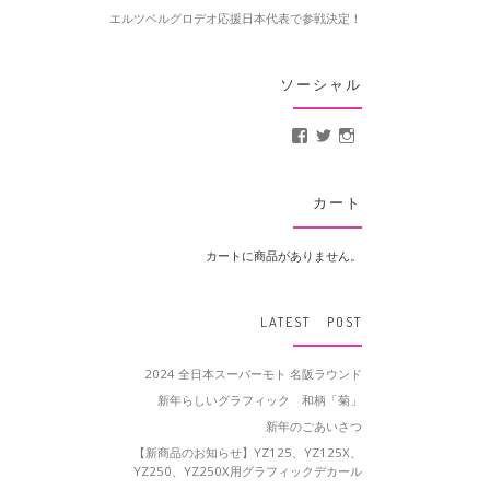
エルツベルグロデオ応援日本代表で参戦決定！
ソーシャル
MotoCrusader さんの
@MotoCrusader 
motocrusader
カート
カートに商品がありません。
LATEST POST
2024 全日本スーパーモト 名阪ラウンド
新年らしいグラフィック 和柄「菊」
新年のごあいさつ
【新商品のお知らせ】YZ125、YZ125X、
YZ250、YZ250X用グラフィックデカール