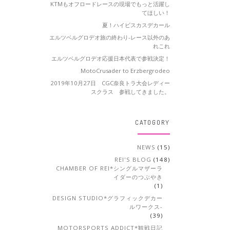
KTMもオフロードレースの現場でもっと活躍し
てほしい！
夏！ハイビスカスデカール
エルツベルグロデオ旅の終わり-レース以外のあ
れこれ
エルツベルグロデオ応援日本代表で参戦決定！
MotoCrusader to Erzbergrodeo
2019年10月27日 CGC奈良トラ大会レディー
スクラス 参戦してきました。
CATOGORY
NEWS
(15)
REI'S BLOG
(148)
CHAMBER OF REI*シングルマザーラ
イダーのつぶやき
(1)
DESIGN STUDIO*グラフィックデカー
ルワークス-
(39)
MOTORSPORTS ADDICT*観戦日記