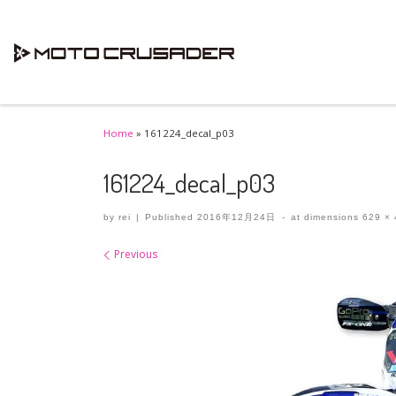
Skip to content
Home
»
161224_decal_p03
161224_decal_p03
by
rei
|
Published
2016年12月24日
-
at dimensions
629 × 
Images navigation
Previous