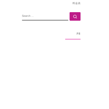
料金表
SEARCH
Search …
PR