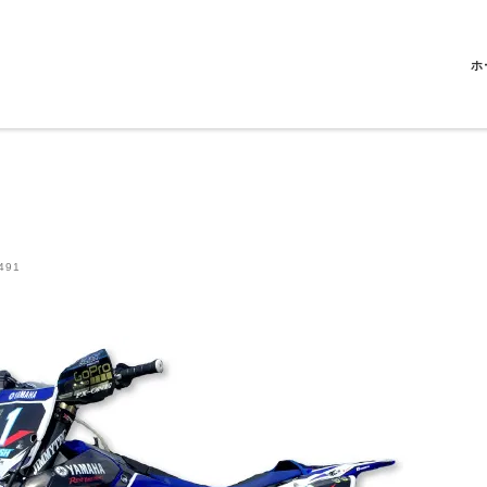
ホ
491