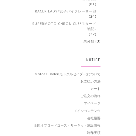
(81)
RACER LADY*女子バイクレーサー部
(24)
SUPERMOTO CHRONICLE*モタード
戦記-
(32)
未分類
(3)
NOTICE
MotoCrusader(モトクルセイダー)について
お支払い方法
カート
ご注文の流れ
マイページ
メインコンテンツ
会社概要
全国オフロードコース・サーキット施設情報
制作実績