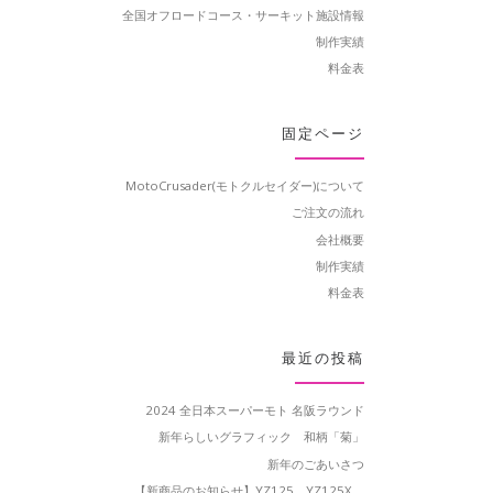
全国オフロードコース・サーキット施設情報
制作実績
料金表
固定ページ
MotoCrusader(モトクルセイダー)について
ご注文の流れ
会社概要
制作実績
料金表
最近の投稿
2024 全日本スーパーモト 名阪ラウンド
新年らしいグラフィック 和柄「菊」
新年のごあいさつ
【新商品のお知らせ】YZ125、YZ125X、