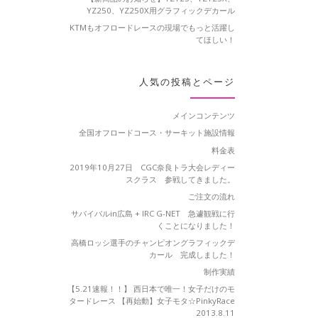
YZ250、YZ250X用グラフィックデカール
KTMもオフロードレースの現場でもっと活躍し
てほしい！
人気の投稿とページ
メインコンテンツ
全国オフロードコース・サーキット施設情報
料金表
2019年10月27日 CGC奈良トラ大会レディー
スクラス 参戦してきました。
ご注文の流れ
サバイバルin広島 + IRC G-NET 急遽観戦に行
くことになりました！
高橋ロッシ選手のチャンピオングラフィックデ
カール 完成しました！
制作実績
【5.21速報！！】 西日本で唯一！女子だけのモ
タードレース 【再始動】女子モタ☆PinkyRace
2013.8.11