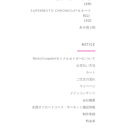
(24)
SUPERMOTO CHRONICLE*モタード
戦記-
(32)
未分類
(3)
NOTICE
MotoCrusader(モトクルセイダー)について
お支払い方法
カート
ご注文の流れ
マイページ
メインコンテンツ
会社概要
全国オフロードコース・サーキット施設情報
制作実績
料金表