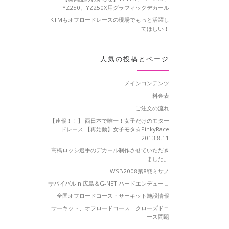
YZ250、YZ250X用グラフィックデカール
KTMもオフロードレースの現場でもっと活躍し
てほしい！
人気の投稿とページ
メインコンテンツ
料金表
ご注文の流れ
【速報！！】 西日本で唯一！女子だけのモター
ドレース 【再始動】女子モタ☆PinkyRace
2013.8.11
高橋ロッシ選手のデカール制作させていただき
ました。
WSB2008第8戦ミサノ
サバイバルin 広島＆G-NET ハードエンデューロ
全国オフロードコース・サーキット施設情報
サーキット、オフロードコース クローズドコ
ース問題