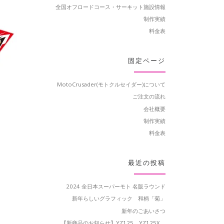
全国オフロードコース・サーキット施設情報
制作実績
料金表
固定ページ
MotoCrusader(モトクルセイダー)について
ご注文の流れ
会社概要
制作実績
料金表
最近の投稿
2024 全日本スーパーモト 名阪ラウンド
新年らしいグラフィック 和柄「菊」
新年のごあいさつ
【新商品のお知らせ】YZ125、YZ125X、