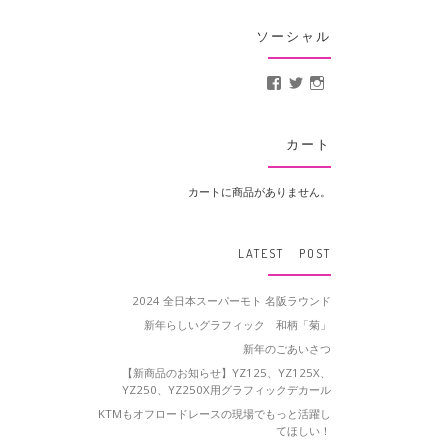
ソーシャル
MotoCrusader さんの
@MotoCrusader 
motocrusader
カート
カートに商品がありません。
LATEST POST
2024 全日本スーパーモト 名阪ラウンド
新年らしいグラフィック 和柄「菊」
新年のごあいさつ
【新商品のお知らせ】YZ125、YZ125X、
YZ250、YZ250X用グラフィックデカール
KTMもオフロードレースの現場でもっと活躍し
てほしい！