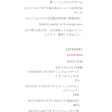
夏！ハイビスカスデカール
エルツベルグロデオ旅の終わり-レース以外のあ
れこれ
エルツベルグロデオ応援日本代表で参戦決定！
MotoCrusader to Erzbergrodeo
2019年10月27日 CGC奈良トラ大会レディー
スクラス 参戦してきました。
CATOGORY
NEWS
(15)
REI'S BLOG
(148)
CHAMBER OF REI*シングルマザーラ
イダーのつぶやき
(1)
DESIGN STUDIO*グラフィックデカー
ルワークス-
(39)
MOTORSPORTS ADDICT*観戦日記
(81)
RACER LADY*女子バイクレーサー部