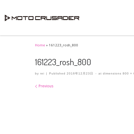
Skip to content
Home
»
161223_rosh_800
161223_rosh_800
by
rei
|
Published
2016年12月23日
-
at dimensions
800 × 
Images navigation
Previous