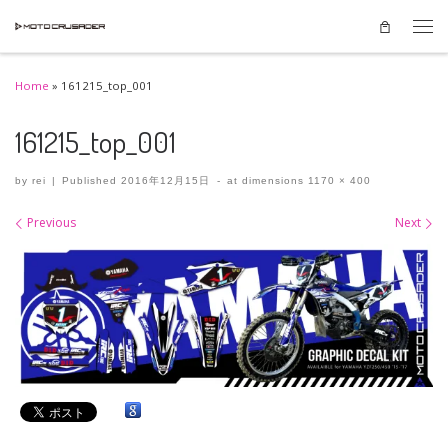
Skip to content
Men
Home
»
161215_top_001
161215_top_001
by
rei
|
Published
2016年12月15日
-
at dimensions
1170 × 400
Images navigation
Previous
Next