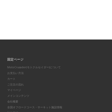
固定ページ
MotoCrusader(モトクルセイダー)について
お支払い方法
カート
ご注文の流れ
マイページ
メインコンテンツ
会社概要
全国オフロードコース・サーキット施設情報