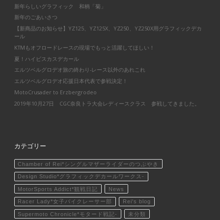
新年らしいグラフィック 和柄「菊」
新年のごあいさつ
【新商品のお知らせ】YZ125、YZ125X、YZ250、YZ250X用グラフィックデカ
ール
KTMもオフロードレースの現場でもっと活躍してほしい！
夏！ハイビスカスデカール
エルツベルグロデオ旅の終わり-レース以外のあれこれ
エルツベルグロデオ応援日本代表で参戦決定！
MotoCrusader to Erzbergrodeo
2019年10月27日 CGC奈良トラ大会レディースクラス 参戦してきました。
カテゴリー
Chamber of Rei*シングルマザーライダーのつぶやき
Design Studio*グラフィックデカールワークス-
MotorSports Addict*観戦日記
News
Racer Lady*女子バイクレーサー部
Rei's blog
Supermoto Chronicle*モタード戦記-
未分類