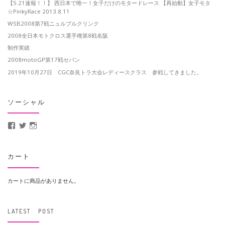
【5.21速報！！】 西日本で唯一！女子だけのモタードレース 【再始動】女子モタ
☆PinkyRace 2013.8.11
WSB2008第7戦ニュルブルクリンク
2008全日本モトクロス選手権第8戦名阪
制作実績
2008motoGP第17戦セパン
2019年10月27日 CGC奈良トラ大会レディースクラス 参戦してきました。
ソーシャル
MotoCrusader さんのプロフィールを Facebook で表示
@MotoCrusader さんのプロフィールを Twitter で表示
motocrusader4 さんのプロフィールを Instagram で表示
カート
カートに商品がありません。
LATEST POST