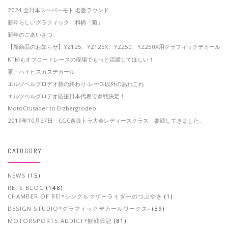
2024 全日本スーパーモト 名阪ラウンド
新年らしいグラフィック 和柄「菊」
新年のごあいさつ
【新商品のお知らせ】YZ125、YZ125X、YZ250、YZ250X用グラフィックデカール
KTMもオフロードレースの現場でもっと活躍してほしい！
夏！ハイビスカスデカール
エルツベルグロデオ旅の終わり-レース以外のあれこれ
エルツベルグロデオ応援日本代表で参戦決定！
MotoCrusader to Erzbergrodeo
2019年10月27日 CGC奈良トラ大会レディースクラス 参戦してきました。
CATOGORY
NEWS
(15)
REI'S BLOG
(148)
CHAMBER OF REI*シングルマザーライダーのつぶやき
(1)
DESIGN STUDIO*グラフィックデカールワークス-
(39)
MOTORSPORTS ADDICT*観戦日記
(81)