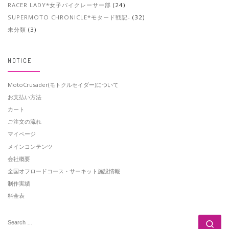
RACER LADY*女子バイクレーサー部
(24)
SUPERMOTO CHRONICLE*モタード戦記-
(32)
未分類
(3)
NOTICE
MotoCrusader(モトクルセイダー)について
お支払い方法
カート
ご注文の流れ
マイページ
メインコンテンツ
会社概要
全国オフロードコース・サーキット施設情報
制作実績
料金表
SEARCH
Se