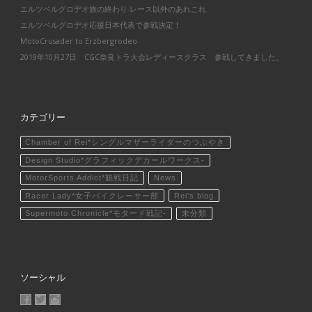
エルツベルグロデオ旅の終わり-レース以外のあれこれ
エルツベルグロデオ応援日本代表で参戦決定！
MotoCrusader to Erzbergrodeo
2019年10月27日 CGC奈良トラ大会レディースクラス 参戦してきました。
カテゴリー
Chamber of Rei*シングルマザーライダーのつぶやき
Design Studio*グラフィックデカールワークス-
MotorSports Addict*観戦日記
News
Racer Lady*女子バイクレーサー部
Rei's blog
Supermoto Chronicle*モタード戦記-
未分類
ソーシャル
MotoCrusader さんのプロフィールを Facebook で表示
@MotoCrusader さんのプロフィールを Twitter で表示
motocrusader4 さんのプロフィールを Instagram で表