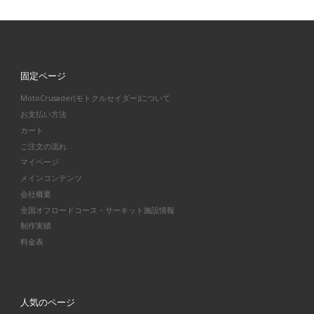
固定ページ
MotoCrusader(モトクルセイダー)について
お支払い方法
カート
ご注文の流れ
マイページ
メインコンテンツ
会社概要
全国オフロードコース・サーキット施設情報
制作実績
料金表
人気のページ