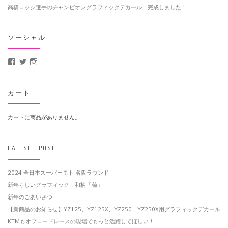
高橋ロッシ選手のチャンピオングラフィックデカール 完成しました！
ソーシャル
MotoCrusader さんのプロフィールを Facebook で表示
@MotoCrusader さんのプロフィールを Twitter で表示
motocrusader4 さんのプロフィールを Instagram で表示
カート
カートに商品がありません。
LATEST POST
2024 全日本スーパーモト 名阪ラウンド
新年らしいグラフィック 和柄「菊」
新年のごあいさつ
【新商品のお知らせ】YZ125、YZ125X、YZ250、YZ250X用グラフィックデカール
KTMもオフロードレースの現場でもっと活躍してほしい！