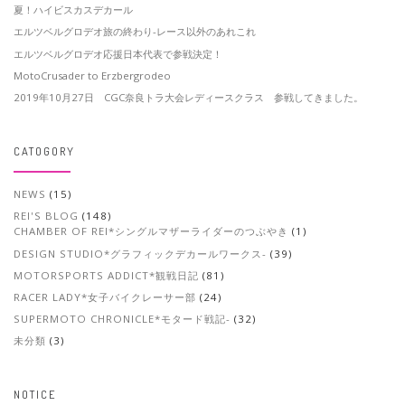
夏！ハイビスカスデカール
エルツベルグロデオ旅の終わり-レース以外のあれこれ
エルツベルグロデオ応援日本代表で参戦決定！
MotoCrusader to Erzbergrodeo
2019年10月27日 CGC奈良トラ大会レディースクラス 参戦してきました。
CATOGORY
NEWS
(15)
REI'S BLOG
(148)
CHAMBER OF REI*シングルマザーライダーのつぶやき
(1)
DESIGN STUDIO*グラフィックデカールワークス-
(39)
MOTORSPORTS ADDICT*観戦日記
(81)
RACER LADY*女子バイクレーサー部
(24)
SUPERMOTO CHRONICLE*モタード戦記-
(32)
未分類
(3)
NOTICE