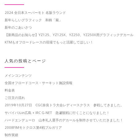
2024 全日本スーパーモト 名阪ラウンド
新年らしいグラフィック 和柄「菊」
新年のごあいさつ
【新商品のお知らせ】YZ125、YZ125X、YZ250、YZ250X用グラフィックデカール
KTMもオフロードレースの現場でもっと活躍してほしい！
人気の投稿とページ
メインコンテンツ
全国オフロードコース・サーキット施設情報
料金表
ご注文の流れ
2019年10月27日 CGC奈良トラ大会レディースクラス 参戦してきました。
サバイバルin広島 + IRC G-NET 急遽観戦に行くことになりました！
ハードエンデューロ 山本礼人選手のデカールを制作させていただきました！
2008FIMモトクロス第4戦ブルガリア
制作実績