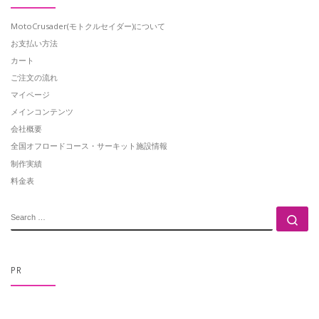
MotoCrusader(モトクルセイダー)について
お支払い方法
カート
ご注文の流れ
マイページ
メインコンテンツ
会社概要
全国オフロードコース・サーキット施設情報
制作実績
料金表
SEARCH
Se
PR